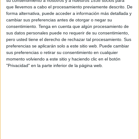
su consentimiento a nosotros y a nuestros 1538 socios para
Mirassol
que llevemos a cabo el procesamiento previamente descrito. De
Fanatiz (Míralo en vivo)
forma alternativa, puede acceder a información más detallada y
cambiar sus preferencias antes de otorgar o negar su
15:00
Serie A Brasil
consentimiento.
Tenga en cuenta que algún procesamiento de
sus datos personales puede no requerir de su consentimiento,
Bahía
pero usted tiene el derecho de rechazar tal procesamiento. Sus
Vasco da Gama
preferencias se aplicarán solo a este sitio web. Puede cambiar
Fanatiz (Míralo en vivo)
Globo Internacional
sus preferencias o retirar su consentimiento en cualquier
momento volviendo a este sitio y haciendo clic en el botón
15:00
Serie A Brasil
"Privacidad" en la parte inferior de la página web.
Palmeiras
Internacional
Fanatiz (Míralo en vivo)
Azteca Deportes Network
17:30
Serie A Brasil
Santos
At. Paranaense
Fanatiz (Míralo en vivo)
Azteca Deportes Network