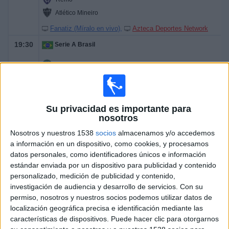
Atlético Mineiro
Fanatiz (Míralo en vivo)
Azteca Deportes Network
19:30
Serie A Brasil
Coritiba
Chapecoense
Fanatiz (Míralo en vivo)
Su privacidad es importante para
20:00
Serie A Brasil
nosotros
Botafogo
Nosotros y nuestros 1538
socios
almacenamos y/o accedemos
Fluminense
a información en un dispositivo, como cookies, y procesamos
datos personales, como identificadores únicos e información
Fanatiz (Míralo en vivo)
estándar enviada por un dispositivo para publicidad y contenido
personalizado, medición de publicidad y contenido,
Domingo, 9/8/2026
investigación de audiencia y desarrollo de servicios.
Con su
permiso, nosotros y nuestros socios podemos utilizar datos de
10:00
Serie A Brasil
localización geográfica precisa e identificación mediante las
características de dispositivos. Puede hacer clic para otorgarnos
Cruzeiro