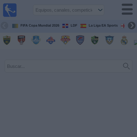
Fútbol en
Vivo R.
Dominicana
FIFA Copa Mundial 2026
LDF
La Liga EA Sports
Prem
Guía de Partidos
Televisados
Fútbol
hoy
Equipos
Competiciones
Canales
TV
Otros
Deportes