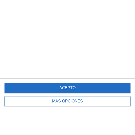
Bulgaria (6)
Burnley (1)
CA Atenas (1)
CA Atlanta (14)
CA Central Norte (14)
CA Cerro (1)
ACEPTO
CA Colón (13)
MÁS OPCIONES
CA Colón Reserva (13)
CA Fénix (1)