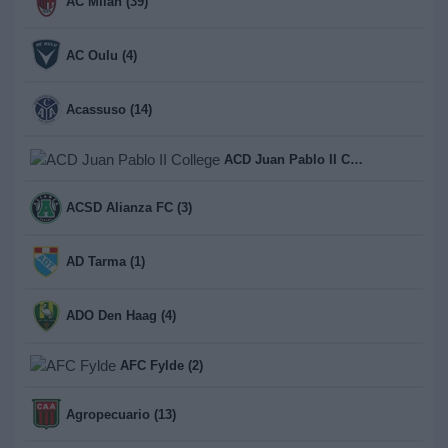
AC Milan (39)
AC Oulu (4)
Acassuso (14)
ACD Juan Pablo II College (1)
ACSD Alianza FC (3)
AD Tarma (1)
ADO Den Haag (4)
AFC Fylde (2)
Agropecuario (13)