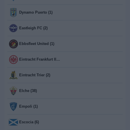
Dynamo Puerto (1)
Eastleigh FC (2)
Ebbsfleet United (1)
Eintracht Frankfurt II (2)
Eintracht Trier (2)
Elche (38)
Empoli (1)
Escocia (6)