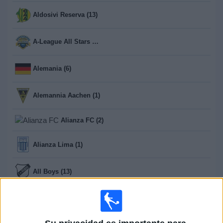
Aldosivi Reserva (13)
A-League All Stars Women (1)
Alemania (6)
Alemannia Aachen (1)
Alianza FC (2)
Alianza Lima (1)
All Boys (13)
Almagro (13)