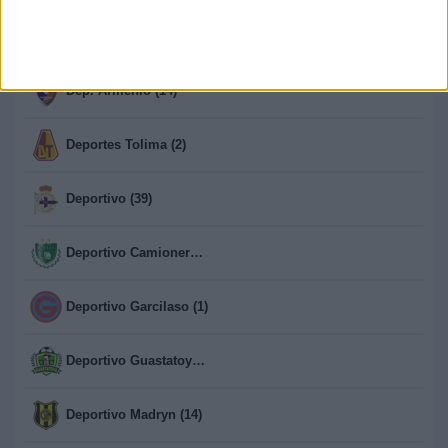
Delfines del Este (1)
Dep. Armenio (14)
Deportes Tolima (2)
Deportivo (39)
Deportivo Camioneros (14)
Deportivo Garcilaso (1)
Deportivo Guastatoya (1)
Deportivo Madryn (14)