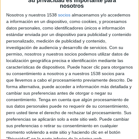
Su privacidad es importante para
Almirante Brown (13)
nosotros
Nosotros y nuestros 1538
socios
almacenamos y/o accedemos
Altrincham (2)
a información en un dispositivo, como cookies, y procesamos
datos personales, como identificadores únicos e información
América (3)
estándar enviada por un dispositivo para publicidad y contenido
personalizado, medición de publicidad y contenido,
investigación de audiencia y desarrollo de servicios.
Con su
América Femenino (1)
permiso, nosotros y nuestros socios podemos utilizar datos de
localización geográfica precisa e identificación mediante las
Anderlecht (1)
características de dispositivos. Puede hacer clic para otorgarnos
su consentimiento a nosotros y a nuestros 1538 socios para
que llevemos a cabo el procesamiento previamente descrito. De
Andorra (4)
forma alternativa, puede acceder a información más detallada y
cambiar sus preferencias antes de otorgar o negar su
Angel City FC (1)
consentimiento.
Tenga en cuenta que algún procesamiento de
sus datos personales puede no requerir de su consentimiento,
pero usted tiene el derecho de rechazar tal procesamiento. Sus
Angers (34)
preferencias se aplicarán solo a este sitio web. Puede cambiar
sus preferencias o retirar su consentimiento en cualquier
momento volviendo a este sitio y haciendo clic en el botón
Antigua (3)
"Privacidad" en la parte inferior de la página web.