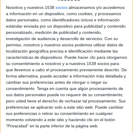
Tadamone Hadramout
Nosotros y nuestros 1538
socios
almacenamos y/o accedemos
Football Australia YouTube
a información en un dispositivo, como cookies, y procesamos
13:00
Gulf Champions League
datos personales, como identificadores únicos e información
estándar enviada por un dispositivo para publicidad y contenido
Al Rayyan
personalizado, medición de publicidad y contenido,
investigación de audiencia y desarrollo de servicios.
Con su
Al Shabab FC
permiso, nosotros y nuestros socios podemos utilizar datos de
Football Australia YouTube
localización geográfica precisa e identificación mediante las
características de dispositivos. Puede hacer clic para otorgarnos
Martes, 4/11/2025
su consentimiento a nosotros y a nuestros 1538 socios para
que llevemos a cabo el procesamiento previamente descrito. De
10:00
Gulf Champions League
forma alternativa, puede acceder a información más detallada y
cambiar sus preferencias antes de otorgar o negar su
Sitra Club
consentimiento.
Tenga en cuenta que algún procesamiento de
Al Qadsia
sus datos personales puede no requerir de su consentimiento,
Football Australia YouTube
pero usted tiene el derecho de rechazar tal procesamiento. Sus
preferencias se aplicarán solo a este sitio web. Puede cambiar
12:00
Gulf Champions League
sus preferencias o retirar su consentimiento en cualquier
Zakho FC
momento volviendo a este sitio y haciendo clic en el botón
"Privacidad" en la parte inferior de la página web.
Al Ain