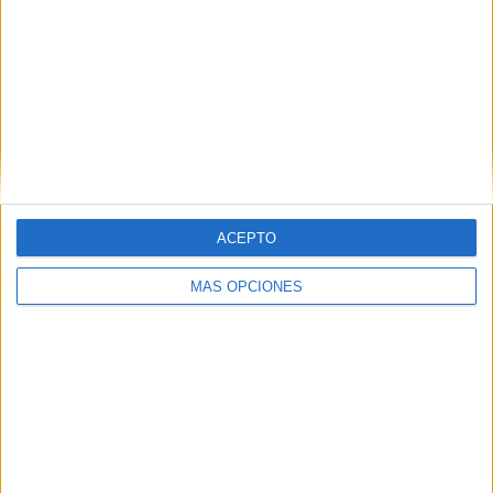
Ranking equipos por nº de partidos en abierto
Sitra Club
1 (25%)
Zakho FC
1 (25%)
Al Nahda
1 (25%)
Al Rayyan
1 (25%)
Al Qadsia
1 (25%)
Ver ranking completo
ACEPTO
Ranking equipos por nº de partidos Local
MÁS OPCIONES
Sitra Club
1 (25%)
Zakho FC
1 (25%)
Al Nahda
1 (25%)
Al Rayyan
1 (25%)
Ver ranking completo
Ranking equipos por nº de partidos Visitante