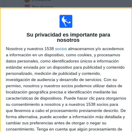
Thor Akureyri
OneFootball PPV
14:00
Liga Premier Islandia
Su privacidad es importante para
Víkingur R
nosotros
ÍBV
Nosotros y nuestros 1538
socios
almacenamos y/o accedemos
a información en un dispositivo, como cookies, y procesamos
OneFootball PPV
datos personales, como identificadores únicos e información
14:00
Liga Premier Islandia
estándar enviada por un dispositivo para publicidad y contenido
personalizado, medición de publicidad y contenido,
KA Akureyri
investigación de audiencia y desarrollo de servicios.
Con su
FH Hafnarfjördur
permiso, nosotros y nuestros socios podemos utilizar datos de
localización geográfica precisa e identificación mediante las
OneFootball PPV
características de dispositivos. Puede hacer clic para otorgarnos
16:15
Liga Premier Islandia
su consentimiento a nosotros y a nuestros 1538 socios para
que llevemos a cabo el procesamiento previamente descrito. De
Breidablik UBK
forma alternativa, puede acceder a información más detallada y
Valur Reykjavík
cambiar sus preferencias antes de otorgar o negar su
consentimiento.
Tenga en cuenta que algún procesamiento de
OneFootball PPV