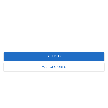
PARTIDO
GRATUÍTO
1 Canales de pago
33.33%
2 Canales en abierto
66.67%
TOTAL
TOTAL
17
3
Total equipos
CANALES
ACEPTO
Ranking equipos por nº de partidos
MÁS OPCIONES
FH Hafnarfjördur
112 (17.18%)
Breidablik UBK
111 (17.02%)
KA Akureyri
111 (17.02%)
Valur Reykjavík
110 (16.87%)
Víkingur R
108 (16.56%)
Ver ranking completo