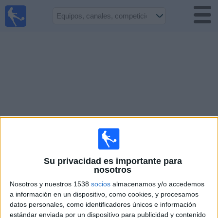
Fútbol en
Vivo R.
Dominicana
Guía de Partidos
Televisados
Fútbol
hoy
Equipos
Competiciones
Su privacidad es importante para
Canales
nosotros
TV
Nosotros y nuestros 1538
socios
almacenamos y/o accedemos
a información en un dispositivo, como cookies, y procesamos
Otros
datos personales, como identificadores únicos e información
Deportes
estándar enviada por un dispositivo para publicidad y contenido