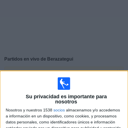
Noticias
Widget
Partidos en vivo de
Berazategui
×
Berazategui: Actualmente no hay ningún partido en vivo
por TV. Puedes consultar el historial de partidos
emitidos anteriormente.
Su privacidad es importante para
nosotros
Martes, 4/8/2026
Nosotros y nuestros 1538
socios
almacenamos y/o accedemos
14:00
Primera C
a información en un dispositivo, como cookies, y procesamos
datos personales, como identificadores únicos e información