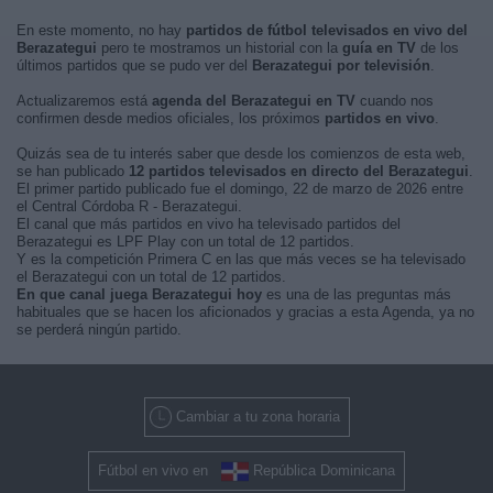
En este momento, no hay
partidos de fútbol televisados en vivo del
Berazategui
pero te mostramos un historial con la
guía en TV
de los
últimos partidos que se pudo ver del
Berazategui por televisión
.
Actualizaremos está
agenda del Berazategui en TV
cuando nos
confirmen desde medios oficiales, los próximos
partidos en vivo
.
Quizás sea de tu interés saber que desde los comienzos de esta web,
se han publicado
12 partidos televisados en directo del Berazategui
.
El primer partido publicado fue el domingo, 22 de marzo de 2026 entre
el Central Córdoba R - Berazategui.
El canal que más partidos en vivo ha televisado partidos del
Berazategui es LPF Play con un total de 12 partidos.
Y es la competición Primera C en las que más veces se ha televisado
el Berazategui con un total de 12 partidos.
En que canal juega Berazategui hoy
es una de las preguntas más
habituales que se hacen los aficionados y gracias a esta Agenda, ya no
se perderá ningún partido.
Cambiar a tu zona horaria
Fútbol en vivo en
República Dominicana