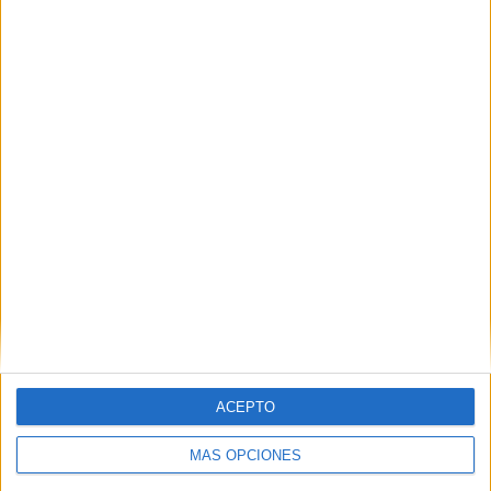
53.85%
TOTAL
MÁXIMO
TOTAL
2
2
12
COMPETICIONES
VS Central
RIVALES
Córdoba R
RANKING POR EQUIPOS
Central Córdoba R
2 (15.38%)
Tigre
1 (7.69%)
Centro Español
1 (7.69%)
Club Fénix
1 (7.69%)
Sacachispas
1 (7.69%)
Ver ranking completo
RANKING POR COMPETICIONES
ACEPTO
Primera C
12 (92.31%)
MÁS OPCIONES
Copa Argentina
1 (7.69%)