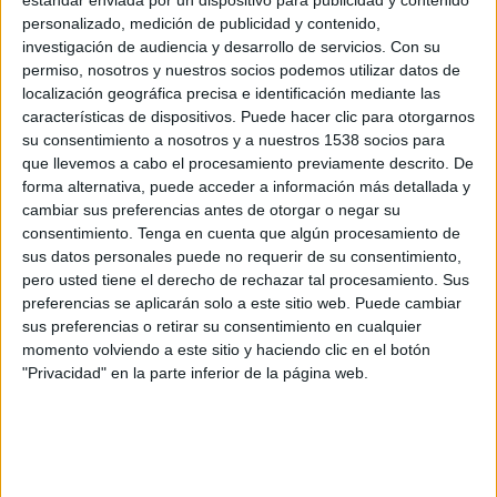
estándar enviada por un dispositivo para publicidad y contenido
Berazategui
personalizado, medición de publicidad y contenido,
Central Córdoba R
investigación de audiencia y desarrollo de servicios.
Con su
permiso, nosotros y nuestros socios podemos utilizar datos de
LPF Play
localización geográfica precisa e identificación mediante las
características de dispositivos. Puede hacer clic para otorgarnos
Sábado, 25/7/2026
su consentimiento a nosotros y a nuestros 1538 socios para
12:00
que llevemos a cabo el procesamiento previamente descrito. De
Primera C
forma alternativa, puede acceder a información más detallada y
cambiar sus preferencias antes de otorgar o negar su
consentimiento.
Tenga en cuenta que algún procesamiento de
Berazategui
sus datos personales puede no requerir de su consentimiento,
Club Mercedes
pero usted tiene el derecho de rechazar tal procesamiento. Sus
LPF Play
preferencias se aplicarán solo a este sitio web. Puede cambiar
sus preferencias o retirar su consentimiento en cualquier
momento volviendo a este sitio y haciendo clic en el botón
Sábado, 11/7/2026
"Privacidad" en la parte inferior de la página web.
13:00
Primera C
Deportivo Paraguayo
Berazategui