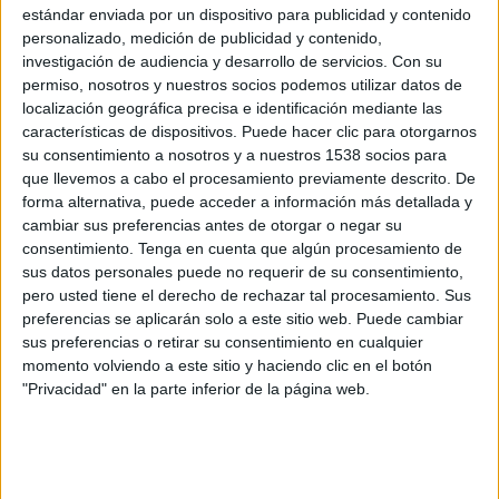
Cabo Verde
estándar enviada por un dispositivo para publicidad y contenido
Arabia Saudí
personalizado, medición de publicidad y contenido,
investigación de audiencia y desarrollo de servicios.
Con su
CDN Deportes
permiso, nosotros y nuestros socios podemos utilizar datos de
localización geográfica precisa e identificación mediante las
Domingo, 21/6/2026
características de dispositivos. Puede hacer clic para otorgarnos
12:00
FIFA Copa Mundial 2026
su consentimiento a nosotros y a nuestros 1538 socios para
Fase de grupos
que llevemos a cabo el procesamiento previamente descrito. De
forma alternativa, puede acceder a información más detallada y
España
cambiar sus preferencias antes de otorgar o negar su
consentimiento.
Tenga en cuenta que algún procesamiento de
Arabia Saudí
sus datos personales puede no requerir de su consentimiento,
CDN Deportes
pero usted tiene el derecho de rechazar tal procesamiento. Sus
preferencias se aplicarán solo a este sitio web. Puede cambiar
Lunes, 15/6/2026
sus preferencias o retirar su consentimiento en cualquier
momento volviendo a este sitio y haciendo clic en el botón
18:00
FIFA Copa Mundial 2026
"Privacidad" en la parte inferior de la página web.
Fase de grupos
Arabia Saudí
Uruguay
CDN Deportes