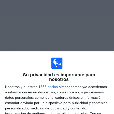
Noticias
Widget
Partidos en vivo de
At. Rafaela
Partidos de hoy sábado, 8/8/2026
15:00
Primera Nacional Argentina
Su privacidad es importante para
nosotros
At. Rafaela
Nosotros y nuestros 1538
socios
almacenamos y/o accedemos
Chacarita Juniors
a información en un dispositivo, como cookies, y procesamos
LPF Play
datos personales, como identificadores únicos e información
estándar enviada por un dispositivo para publicidad y contenido
personalizado, medición de publicidad y contenido,
Viernes, 14/8/2026
investigación de audiencia y desarrollo de servicios.
Con su