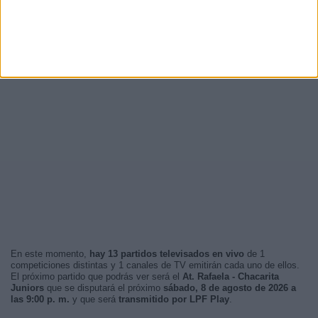
En este momento,
hay 13 partidos televisados en vivo
de 1
competiciones distintas y 1 canales de TV emitirán cada uno de ellos.
El próximo partido que podrás ver será el
At. Rafaela - Chacarita
Juniors
que se disputará el próximo
sábado, 8 de agosto de 2026 a
las 9:00 p. m.
y que será
transmitido por LPF Play
.