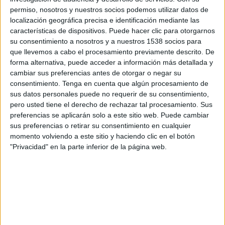
19:30
Primera Nacional Argentina
permiso, nosotros y nuestros socios podemos utilizar datos de
localización geográfica precisa e identificación mediante las
At. Rafaela
características de dispositivos. Puede hacer clic para otorgarnos
Defensores Belgrano
su consentimiento a nosotros y a nuestros 1538 socios para
que llevemos a cabo el procesamiento previamente descrito. De
LPF Play
forma alternativa, puede acceder a información más detallada y
cambiar sus preferencias antes de otorgar o negar su
Sábado, 22/8/2026
consentimiento.
Tenga en cuenta que algún procesamiento de
sus datos personales puede no requerir de su consentimiento,
16:00
Primera Nacional Argentina
pero usted tiene el derecho de rechazar tal procesamiento. Sus
Atlético Güemes
preferencias se aplicarán solo a este sitio web. Puede cambiar
sus preferencias o retirar su consentimiento en cualquier
At. Rafaela
momento volviendo a este sitio y haciendo clic en el botón
LPF Play
"Privacidad" en la parte inferior de la página web.
Más días
DATOS ESTADÍSTICOS DEL EQUIPO AT. RAFAELA EN
TELEVISIÓN EN REPÚBLICA DOMINICANA