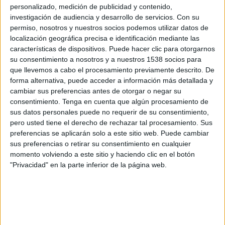
Deportivo Lara
personalizado, medición de publicidad y contenido,
investigación de audiencia y desarrollo de servicios.
Con su
DAZN (Míralo en vivo)
permiso, nosotros y nuestros socios podemos utilizar datos de
localización geográfica precisa e identificación mediante las
Domingo, 31/5/2026
características de dispositivos. Puede hacer clic para otorgarnos
15:30
su consentimiento a nosotros y a nuestros 1538 socios para
Liga Futve 2
que llevemos a cabo el procesamiento previamente descrito. De
Atlético Barinas
forma alternativa, puede acceder a información más detallada y
cambiar sus preferencias antes de otorgar o negar su
Atlético El Vigía
consentimiento.
Tenga en cuenta que algún procesamiento de
DAZN (Míralo en vivo)
sus datos personales puede no requerir de su consentimiento,
pero usted tiene el derecho de rechazar tal procesamiento. Sus
Domingo, 24/5/2026
preferencias se aplicarán solo a este sitio web. Puede cambiar
sus preferencias o retirar su consentimiento en cualquier
15:30
Liga Futve 2
momento volviendo a este sitio y haciendo clic en el botón
"Privacidad" en la parte inferior de la página web.
Atlético El Vigía
Ureña SC
DAZN App Gratis (Ver gratis)
FIFA+
Más días