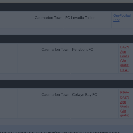
OneFootball
Caernarfon Town
FC Levadia Tallinn
PPV
DAZN
Caernarfon Town
Penybont FC
App
Gratis
(Ver
gratis)
FIFA+
FIFA+
Caernarfon Town
Colwyn Bay FC
DAZN
App
Gratis
(Ver
gratis)