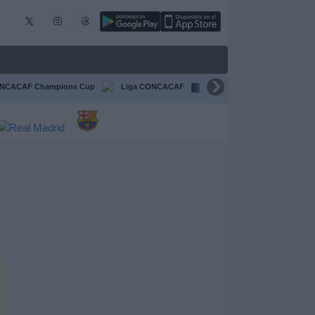
NCACAF Champions Cup
Liga CONCACAF
Champions League
F