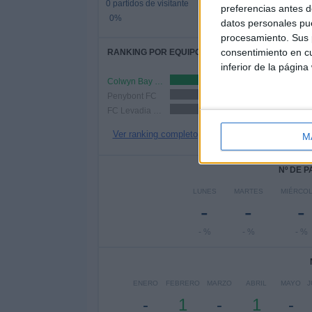
0 partidos de visitante
preferencias antes d
0%
datos personales pue
procesamiento. Sus p
consentimiento en cu
RANKING POR EQUIPOS
inferior de la página
Colwyn Bay FC
1 (33.33%)
Penybont FC
1 (33.33%)
FC Levadia Tallinn
1 (33.33%)
Ver ranking completo
M
Nº DE 
LUNES
MARTES
MIÉRCO
-
-
-
- %
- %
- %
ENERO
FEBRERO
MARZO
ABRIL
MAYO
J
-
1
-
1
-