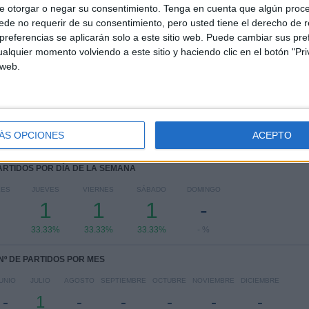
e otorgar o negar su consentimiento.
Tenga en cuenta que algún proc
COMPETICIONES
VS Colwyn Bay
RIVALES
de no requerir de su consentimiento, pero usted tiene el derecho de r
FC
referencias se aplicarán solo a este sitio web. Puede cambiar sus pref
alquier momento volviendo a este sitio y haciendo clic en el botón "Pri
RANKING POR COMPETICIONES
 web.
Cymru Premier
2 (66.67%)
Conference League
1 (33.33%)
Ver ranking completo
ÁS OPCIONES
ACEPTO
PARTIDOS POR DÍA DE LA SEMANA
LES
JUEVES
VIERNES
SÁBADO
DOMINGO
1
1
1
-
33.33%
33.33%
33.33%
- %
Nº DE PARTIDOS POR MES
UNIO
JULIO
AGOSTO
SEPTIEMBRE
OCTUBRE
NOVIEMBRE
DICIEMBRE
-
1
-
-
-
-
-