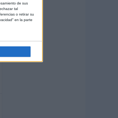
esamiento de sus
echazar tal
erencias o retirar su
vacidad" en la parte