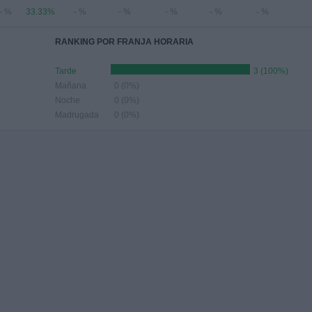
- %
33.33%
- %
- %
- %
- %
- %
RANKING POR FRANJA HORARIA
Tarde
3 (100%)
Mañana
0 (0%)
Noche
0 (0%)
Madrugada
0 (0%)