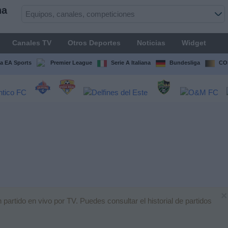
na
Canales TV
Otros Deportes
Noticias
Widget
ga EA Sports
Premier League
Serie A Italiana
Bundesliga
CO
×
artido en vivo por TV. Puedes consultar el historial de partidos