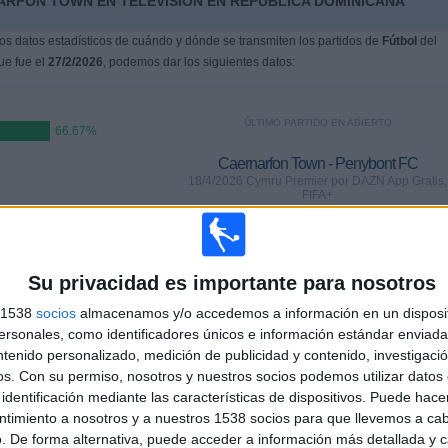
ARFON TOWN EN TELEVISIÓN EN REPÚBLICA DOMINICANA
s datos estadísticos de cuándo y dónde se transmiten los partidos de
Fútbol
del
que fue el
27/2/2026
, podemos dar los siguientes datos:
ÚLTIMO PARTIDO EN ABIERTO
66.67%
Caernarfon Town - Penybont FC
18/4/2026 Cymru Premier por DAZN App Gratis,
FIFA+
PARTIDOS
DÍAS
TOTAL
%)
Su privacidad es importante para nosotros
1
110
3
%)
s 1538
socios
almacenamos y/o accedemos a información en un disposit
CONSECUTIVOS
SIN PARTIDO
CANALES TV
sonales, como identificadores únicos e información estándar enviada 
DE PAGO
GRATUÍTO
ntenido personalizado, medición de publicidad y contenido, investigaci
os.
Con su permiso, nosotros y nuestros socios podemos utilizar datos 
identificación mediante las características de dispositivos. Puede hacer
TOTAL
MÁXIMO
TOTAL
ntimiento a nosotros y a nuestros 1538 socios para que llevemos a ca
100%
2
1
3
. De forma alternativa, puede acceder a información más detallada y 