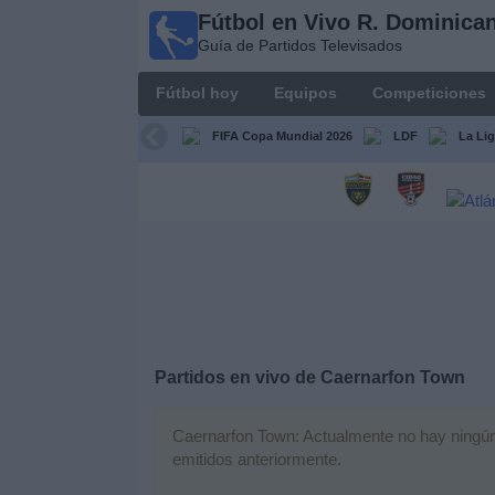
Fútbol en Vivo R. Dominica
Fútbol en
Guía de Partidos Televisados
Vivo R.
Dominicana
Fútbol hoy
Equipos
Competiciones
Guía de Partidos
Televisados
FIFA Copa Mundial 2026
LDF
La Li
Fútbol
hoy
Equipos
Competiciones
Partidos en vivo de
Caernarfon Town
Canales
TV
Caernarfon Town: Actualmente no hay ningún p
emitidos anteriormente.
Otros
Deportes