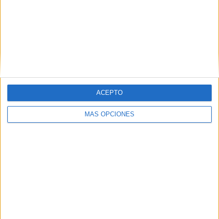
RANKING POR EQUIPOS
San Miguel
2 (7.41%)
Los Andes
2 (7.41%)
CA Colón
2 (7.41%)
Godoy Cruz
2 (7.41%)
Rosario Central
1 (3.7%)
Ver ranking completo
ACEPTO
RANKING POR COMPETICIONES
MÁS OPCIONES
Primera Nacional Argentina
24 (88.89%)
Copa Argentina
3 (11.11%)
Ver ranking completo
Nº DE PARTIDOS POR DÍA DE LA SEMANA
LUNES
MARTES
MIÉRCOLES
JUEVES
VIERNES
-
-
2
-
2