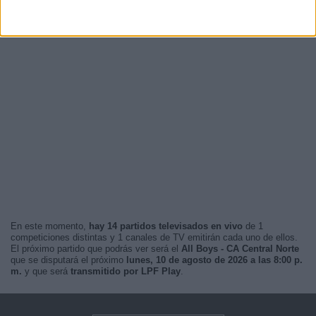
En este momento,
hay 14 partidos televisados en vivo
de 1
competiciones distintas y 1 canales de TV emitirán cada uno de ellos.
El próximo partido que podrás ver será el
All Boys - CA Central Norte
que se disputará el próximo
lunes, 10 de agosto de 2026 a las 8:00 p.
m.
y que será
transmitido por LPF Play
.