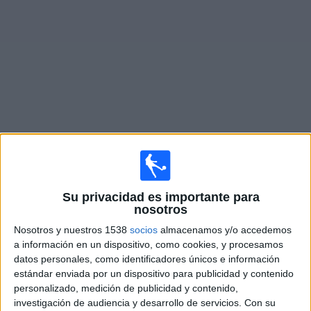
Noticias
Widget
Partidos en vivo de
CA Central Norte
Lunes, 10/8/2026
14:00
Su privacidad es importante para
Primera Nacional Argentina
nosotros
All Boys
Nosotros y nuestros 1538
socios
almacenamos y/o accedemos
CA Central Norte
a información en un dispositivo, como cookies, y procesamos
datos personales, como identificadores únicos e información
estándar enviada por un dispositivo para publicidad y contenido
personalizado, medición de publicidad y contenido,
LPF Play
investigación de audiencia y desarrollo de servicios.
Con su