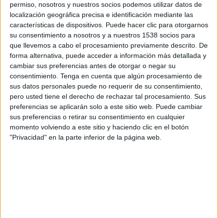
permiso, nosotros y nuestros socios podemos utilizar datos de
Domingo, 16/8/2026
localización geográfica precisa e identificación mediante las
características de dispositivos. Puede hacer clic para otorgarnos
16:00
Primera Nacional Argentina
su consentimiento a nosotros y a nuestros 1538 socios para
que llevemos a cabo el procesamiento previamente descrito. De
CA Central Norte
forma alternativa, puede acceder a información más detallada y
Gimnasia y Tiro
cambiar sus preferencias antes de otorgar o negar su
LPF Play
consentimiento.
Tenga en cuenta que algún procesamiento de
sus datos personales puede no requerir de su consentimiento,
pero usted tiene el derecho de rechazar tal procesamiento. Sus
Sábado, 22/8/2026
preferencias se aplicarán solo a este sitio web. Puede cambiar
16:00
Primera Nacional Argentina
sus preferencias o retirar su consentimiento en cualquier
momento volviendo a este sitio y haciendo clic en el botón
CA Central Norte
"Privacidad" en la parte inferior de la página web.
Estudiantes BA
LPF Play
Más días
DATOS ESTADÍSTICOS DEL EQUIPO CA CENTRAL NORTE