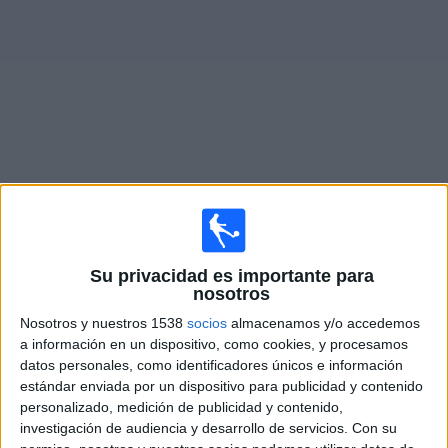
Noticias
Widget
Partidos en vivo de
Deportivo Merlo
Mañana sábado, 8/8/2026
Su privacidad es importante para
18:00
Primera B Argentina
nosotros
Deportivo Merlo
Nosotros y nuestros 1538
socios
almacenamos y/o accedemos
a información en un dispositivo, como cookies, y procesamos
Sportivo Italiano
datos personales, como identificadores únicos e información
LPF Play
estándar enviada por un dispositivo para publicidad y contenido
personalizado, medición de publicidad y contenido,
Sábado, 15/8/2026
investigación de audiencia y desarrollo de servicios.
Con su