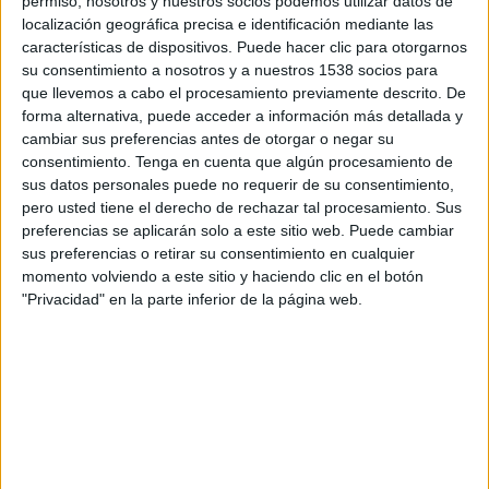
permiso, nosotros y nuestros socios podemos utilizar datos de
16:00
Primera B Argentina
localización geográfica precisa e identificación mediante las
características de dispositivos. Puede hacer clic para otorgarnos
Deportivo Camioneros
su consentimiento a nosotros y a nuestros 1538 socios para
Deportivo Merlo
que llevemos a cabo el procesamiento previamente descrito. De
forma alternativa, puede acceder a información más detallada y
LPF Play
cambiar sus preferencias antes de otorgar o negar su
consentimiento.
Tenga en cuenta que algún procesamiento de
Sábado, 22/8/2026
sus datos personales puede no requerir de su consentimiento,
16:00
pero usted tiene el derecho de rechazar tal procesamiento. Sus
Primera B Argentina
preferencias se aplicarán solo a este sitio web. Puede cambiar
Ituzaingó
sus preferencias o retirar su consentimiento en cualquier
momento volviendo a este sitio y haciendo clic en el botón
Deportivo Merlo
"Privacidad" en la parte inferior de la página web.
LPF Play
Más días
DATOS ESTADÍSTICOS DEL EQUIPO DEPORTIVO MERLO
EN TELEVISIÓN EN REPÚBLICA DOMINICANA