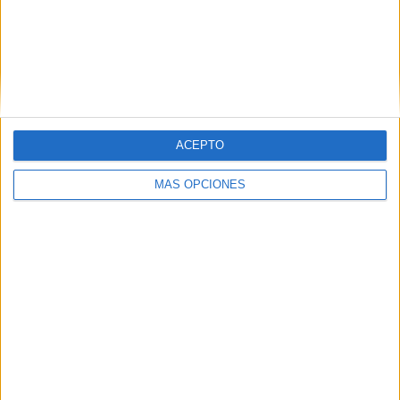
Excursionistas
3 (9.68%)
Argentino Merlo
2 (6.45%)
Villa Dálmine
2 (6.45%)
Real Pilar
2 (6.45%)
Villa San Carlos
2 (6.45%)
Ver ranking completo
ACEPTO
RANKING POR COMPETICIONES
MÁS OPCIONES
Primera B Argentina
31 (100%)
Ver ranking completo
Nº DE PARTIDOS POR DÍA DE LA SEMANA
LUNES
MARTES
MIÉRCOLES
JUEVES
VIERNES
1
4
1
1
6
3.23%
12.9%
3.23%
3.23%
19.35%
SÁBADO
DOMINGO