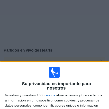
Noticias
Widget
Partidos en vivo de
Hearts
×
Hearts: Actualmente no hay ningún partido en vivo por
TV. Puedes consultar el historial de partidos emitidos
anteriormente.
Su privacidad es importante para
Sábado, 16/5/2026
nosotros
Nosotros y nuestros 1538
socios
almacenamos y/o accedemos
07:30
Scottish Premiership
a información en un dispositivo, como cookies, y procesamos
Celtic FC
datos personales, como identificadores únicos e información