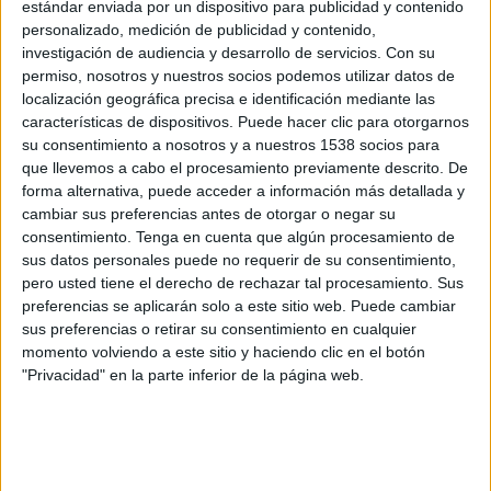
estándar enviada por un dispositivo para publicidad y contenido
Hearts
personalizado, medición de publicidad y contenido,
Age of Sports YouTube
investigación de audiencia y desarrollo de servicios.
Con su
permiso, nosotros y nuestros socios podemos utilizar datos de
Sábado, 9/5/2026
localización geográfica precisa e identificación mediante las
características de dispositivos. Puede hacer clic para otorgarnos
15:00
Scottish Premiership
su consentimiento a nosotros y a nuestros 1538 socios para
que llevemos a cabo el procesamiento previamente descrito. De
Motherwell
forma alternativa, puede acceder a información más detallada y
Hearts
cambiar sus preferencias antes de otorgar o negar su
OneFootball PPV
consentimiento.
Tenga en cuenta que algún procesamiento de
sus datos personales puede no requerir de su consentimiento,
pero usted tiene el derecho de rechazar tal procesamiento. Sus
Lunes, 4/5/2026
preferencias se aplicarán solo a este sitio web. Puede cambiar
12:30
Scottish Premiership
sus preferencias o retirar su consentimiento en cualquier
momento volviendo a este sitio y haciendo clic en el botón
Hearts
"Privacidad" en la parte inferior de la página web.
Rangers FC
OneFootball PPV
Más días