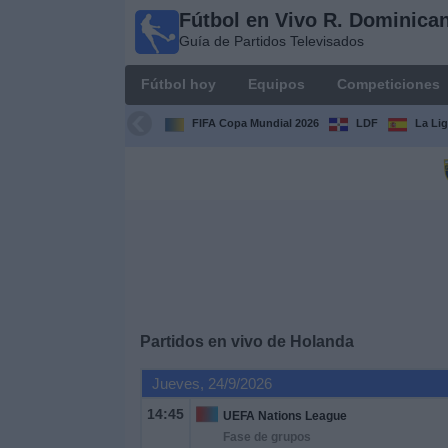
Fútbol en Vivo R. Dominica
Fútbol en
Guía de Partidos Televisados
Vivo R.
Dominicana
Fútbol hoy
Equipos
Competiciones
Guía de Partidos
Televisados
FIFA Copa Mundial 2026
LDF
La Li
Fútbol
hoy
Equipos
Competiciones
Partidos en vivo de
Holanda
Canales
TV
Jueves, 24/9/2026
14:45
UEFA Nations League
Otros
Fase de grupos
Deportes