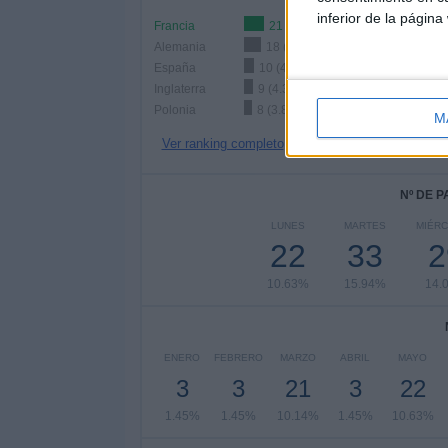
inferior de la página
Francia
21 (10.14%)
Alemania
18 (8.7%)
España
10 (4.83%)
Inglaterra
9 (4.35%)
Polonia
8 (3.86%)
M
Ver ranking completo
Nº DE 
LUNES
MARTES
MIÉR
22
33
2
10.63%
15.94%
14.
ENERO
FEBRERO
MARZO
ABRIL
MAYO
3
3
21
3
22
1.45%
1.45%
10.14%
1.45%
10.63%