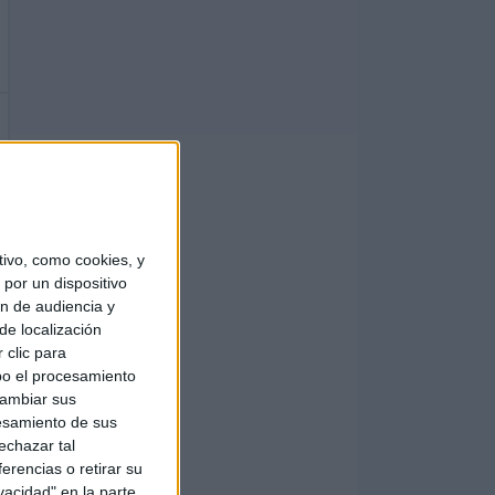
ivo, como cookies, y
por un dispositivo
ón de audiencia y
de localización
 clic para
bo el procesamiento
cambiar sus
esamiento de sus
echazar tal
erencias o retirar su
vacidad" en la parte