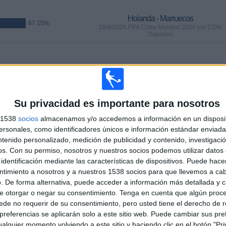
Holanda - Marruecos
67.15%
29/6/2026 FIFA Copa Mundial 2026 por CDN
Deportes
PARTIDOS
DÍAS
TOTAL
0
39
23
CONSECUTIVOS
SIN PARTIDO
CANALES TV
Su privacidad es importante para nosotros
DE PAGO
GRATUÍTO
s 1538
socios
almacenamos y/o accedemos a información en un disposit
sonales, como identificadores únicos e información estándar enviada 
ntenido personalizado, medición de publicidad y contenido, investigaci
os.
Con su permiso, nosotros y nuestros socios podemos utilizar datos 
identificación mediante las características de dispositivos. Puede hacer
TOTAL
MÁXIMO
TOTAL
ntimiento a nosotros y a nuestros 1538 socios para que llevemos a ca
21
21
68
. De forma alternativa, puede acceder a información más detallada y 
e otorgar o negar su consentimiento.
Tenga en cuenta que algún proc
COMPETICIONES
VS Francia
RIVALES
de no requerir de su consentimiento, pero usted tiene el derecho de r
referencias se aplicarán solo a este sitio web. Puede cambiar sus pref
RANKING POR COMPETICIONES
alquier momento volviendo a este sitio y haciendo clic en el botón "Pri