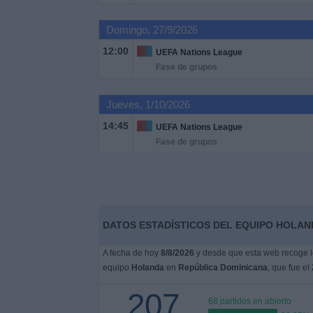
Domingo, 27/9/2026
Noticias
12:00
UEFA Nations League
Fase de grupos
Widget
Jueves, 1/10/2026
14:45
UEFA Nations League
Fase de grupos
DATOS ESTADÍSTICOS DEL EQUIPO HOLAN
A fecha de hoy
8/8/2026
y desde que esta web recoge lo
equipo
Holanda
en
República Dominicana
, que fue el
207
68 partidos en abierto