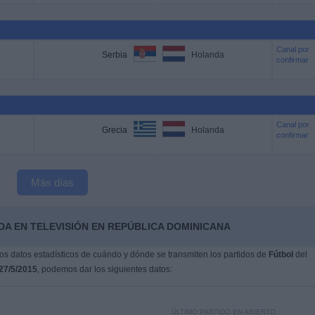
Canal por
Serbia
Holanda
confirmar
Canal por
Grecia
Holanda
confirmar
Más días
DA EN TELEVISIÓN EN REPÚBLICA DOMINICANA
s datos estadísticos de cuándo y dónde se transmiten los partidos de
Fútbol
del
27/5/2015
, podemos dar los siguientes datos:
ÚLTIMO PARTIDO EN ABIERTO