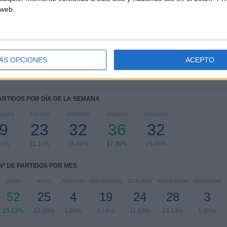
 web.
FIFA Copa Mundial 2026
35 (16.91%)
UEFA Nations League
28 (13.53%)
Eurocopa 2028
26 (12.56%)
Amistoso
16 (7.73%)
Europeo Sub-21
14 (6.76%)
ÁS OPCIONES
ACEPTO
Ver ranking completo
PARTIDOS POR DÍA DE LA SEMANA
COLES
JUEVES
VIERNES
SÁBADO
DOMINGO
9
23
32
36
32
01%
11.11%
15.46%
17.39%
15.46%
Nº DE PARTIDOS POR MES
JUNIO
JULIO
AGOSTO
SEPTIEMBRE
OCTUBRE
NOVIEMBRE
DICIEMBRE
52
25
4
19
24
28
3
25.12%
12.08%
1.93%
9.18%
11.59%
13.53%
1.45%