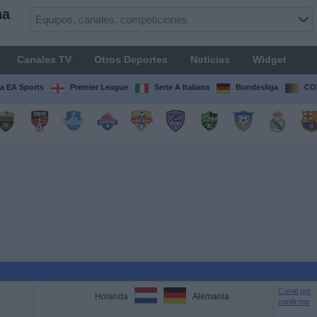
na
Canales TV
Otros Deportes
Noticias
Widget
ga EA Sports
Premier League
Serie A Italiana
Bundesliga
CO
Canal por
Holanda
Alemania
confirmar