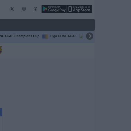
NCACAF Champions Cup
Liga CONCACAF
Champions League
F