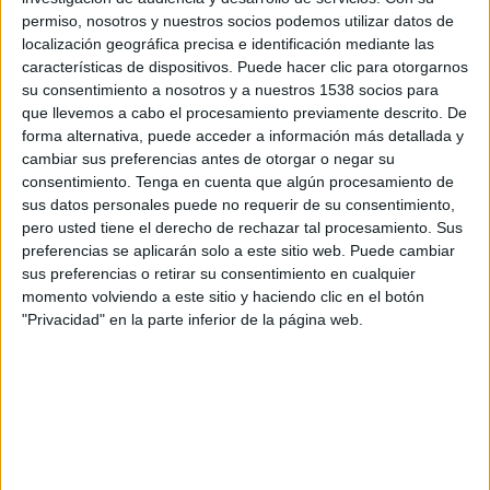
JEF United
permiso, nosotros y nuestros socios podemos utilizar datos de
J.LEAGUE International YouTube
localización geográfica precisa e identificación mediante las
características de dispositivos. Puede hacer clic para otorgarnos
su consentimiento a nosotros y a nuestros 1538 socios para
Domingo, 22/2/2026
que llevemos a cabo el procesamiento previamente descrito. De
00:00
J1 League
forma alternativa, puede acceder a información más detallada y
cambiar sus preferencias antes de otorgar o negar su
Mito HollyHock
consentimiento.
Tenga en cuenta que algún procesamiento de
JEF United
sus datos personales puede no requerir de su consentimiento,
pero usted tiene el derecho de rechazar tal procesamiento. Sus
J.LEAGUE International YouTube
preferencias se aplicarán solo a este sitio web. Puede cambiar
sus preferencias o retirar su consentimiento en cualquier
momento volviendo a este sitio y haciendo clic en el botón
DATOS ESTADÍSTICOS DEL EQUIPO JEF UNITED EN
"Privacidad" en la parte inferior de la página web.
TELEVISIÓN EN REPÚBLICA DOMINICANA
A fecha de hoy
9/8/2026
y desde que esta web recoge los datos
estadísticos de cuándo y dónde se transmiten los partidos de
Fútbol
del
equipo
JEF United
en
República Dominicana
, que fue el
8/9/2024
,
podemos dar los siguientes datos: