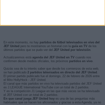
En este momento, no hay
partidos de fútbol televisados en vivo del
JEF United
pero te mostramos un historial con la
guía en TV
de los
últimos partidos que se pudo ver del
JEF United por televisión
.
Actualizaremos está
agenda del JEF United en TV
cuando nos
confirmen desde medios oficiales, los próximos
partidos en vivo
.
Quizás sea de tu interés saber que desde los comienzos de esta web,
se han publicado
2 partidos televisados en directo del JEF United
.
El primer partido publicado fue el domingo, 22 de febrero de 2026 entre
el Mito HollyHock - JEF United.
El canal que más partidos en vivo ha televisado partidos del JEF United
es J.LEAGUE International YouTube con un total de 2 partidos.
Y es la competición J1 League en las que más veces se ha televisado
el JEF United con un total de 2 partidos.
En que canal juega JEF United hoy
es una de las preguntas más
habituales que se hacen los aficionados y gracias a esta Agenda, ya no