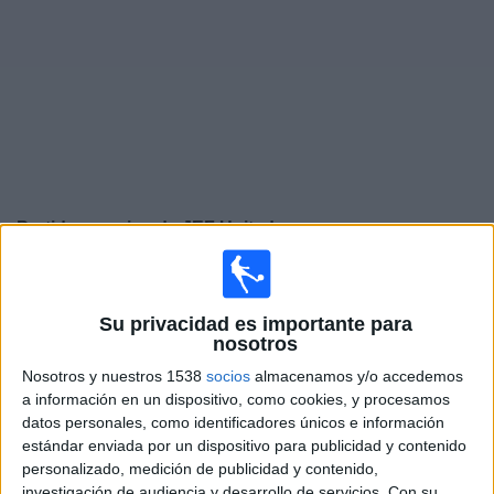
Noticias
Widget
Partidos en vivo de
JEF United
×
JEF United: Actualmente no hay ningún partido en vivo
por TV. Puedes consultar el historial de partidos
Su privacidad es importante para
emitidos anteriormente.
nosotros
Nosotros y nuestros 1538
socios
almacenamos y/o accedemos
Viernes, 13/3/2026
a información en un dispositivo, como cookies, y procesamos
datos personales, como identificadores únicos e información
23:00
J1 League
estándar enviada por un dispositivo para publicidad y contenido
personalizado, medición de publicidad y contenido,
Yokohama F. Marinos
investigación de audiencia y desarrollo de servicios.
Con su