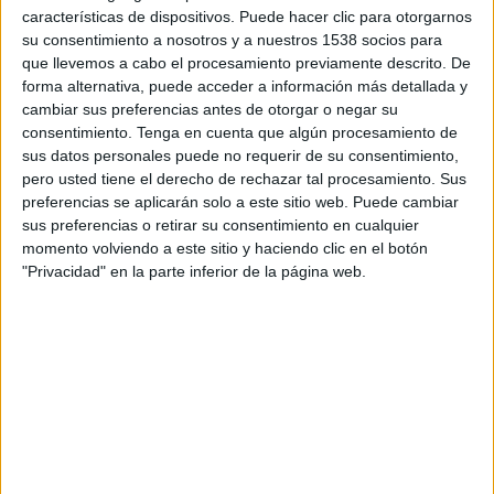
Kasuka FC
características de dispositivos. Puede hacer clic para otorgarnos
OneFootball PPV
su consentimiento a nosotros y a nuestros 1538 socios para
que llevemos a cabo el procesamiento previamente descrito. De
forma alternativa, puede acceder a información más detallada y
Viernes, 8/8/2025
cambiar sus preferencias antes de otorgar o negar su
08:15
ASEAN Club Championship
consentimiento.
Tenga en cuenta que algún procesamiento de
sus datos personales puede no requerir de su consentimiento,
Kasuka FC
pero usted tiene el derecho de rechazar tal procesamiento. Sus
preferencias se aplicarán solo a este sitio web. Puede cambiar
Cebu FC
sus preferencias o retirar su consentimiento en cualquier
OneFootball PPV
momento volviendo a este sitio y haciendo clic en el botón
"Privacidad" en la parte inferior de la página web.
DATOS ESTADÍSTICOS DEL EQUIPO KASUKA FC EN
TELEVISIÓN EN REPÚBLICA DOMINICANA
A fecha de hoy
6/8/2026
y desde que esta web recoge los datos
estadísticos de cuándo y dónde se transmiten los partidos de
Fútbol
del
equipo
Kasuka FC
en
República Dominicana
, que fue el
8/8/2025
,
podemos dar los siguientes datos: