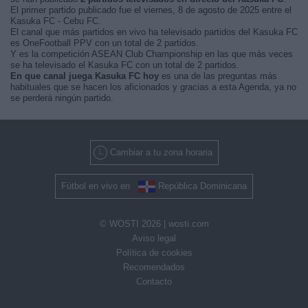
El primer partido publicado fue el viernes, 8 de agosto de 2025 entre el
Kasuka FC - Cebu FC.
El canal que más partidos en vivo ha televisado partidos del Kasuka FC
es OneFootball PPV con un total de 2 partidos.
Y es la competición ASEAN Club Championship en las que más veces
se ha televisado el Kasuka FC con un total de 2 partidos.
En que canal juega Kasuka FC hoy
es una de las preguntas más
habituales que se hacen los aficionados y gracias a esta Agenda, ya no
se perderá ningún partido.
Cambiar a tu zona horaria
Fútbol en vivo en
República Dominicana
© WOSTI 2026 |
wosti.com
Aviso legal
Política de cookies
Recomendados
Contacto