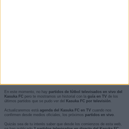
En este momento, no hay
partidos de fútbol televisados en vivo del
Kasuka FC
pero te mostramos un historial con la
guía en TV
de los
últimos partidos que se pudo ver del
Kasuka FC por televisión
.
Actualizaremos está
agenda del Kasuka FC en TV
cuando nos
confirmen desde medios oficiales, los próximos
partidos en vivo
.
Quizás sea de tu interés saber que desde los comienzos de esta web,
se han publicado
2 partidos televisados en directo del Kasuka FC
.