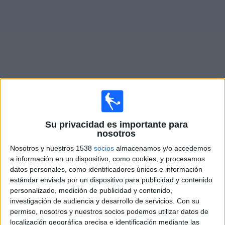
Noticias
Widget
Partidos en vivo de
Kasuka FC
Su privacidad es importante para
×
Kasuka FC: Actualmente no hay ningún partido en vivo
nosotros
por TV. Puedes consultar el historial de partidos
Nosotros y nuestros 1538
socios
almacenamos y/o accedemos
emitidos anteriormente.
a información en un dispositivo, como cookies, y procesamos
datos personales, como identificadores únicos e información
estándar enviada por un dispositivo para publicidad y contenido
Viernes, 15/8/2025
personalizado, medición de publicidad y contenido,
07:00
ASEAN Club Championship
investigación de audiencia y desarrollo de servicios.
Con su
permiso, nosotros y nuestros socios podemos utilizar datos de
Cebu FC
localización geográfica precisa e identificación mediante las