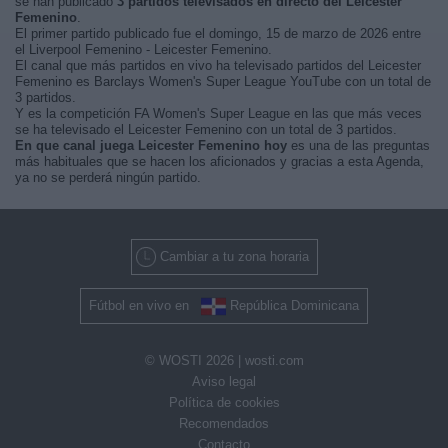
se han publicado
3 partidos televisados en directo del Leicester
Femenino
.
El primer partido publicado fue el domingo, 15 de marzo de 2026 entre
el Liverpool Femenino - Leicester Femenino.
El canal que más partidos en vivo ha televisado partidos del Leicester
Femenino es Barclays Women's Super League YouTube con un total de
3 partidos.
Y es la competición FA Women's Super League en las que más veces
se ha televisado el Leicester Femenino con un total de 3 partidos.
En que canal juega Leicester Femenino hoy
es una de las preguntas
más habituales que se hacen los aficionados y gracias a esta Agenda,
ya no se perderá ningún partido.
Cambiar a tu zona horaria
Fútbol en vivo en
República Dominicana
© WOSTI 2026 |
wosti.com
Aviso legal
Política de cookies
Recomendados
Contacto