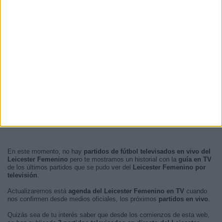
En este momento, no hay
partidos de fútbol televisados en vivo del
Leicester Femenino
pero te mostramos un historial con la
guía en TV
de los últimos partidos que se pudo ver del
Leicester Femenino por
televisión
.
Actualizaremos está
agenda del Leicester Femenino en TV
cuando
nos confirmen desde medios oficiales, los próximos
partidos en vivo
.
Quizás sea de tu interés saber que desde los comienzos de esta web,