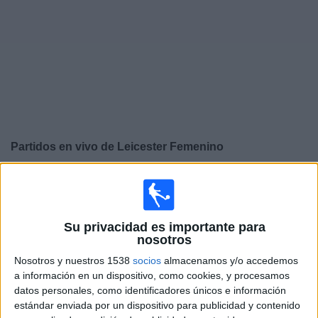
Noticias
Widget
Partidos en vivo de
Leicester Femenino
×
Leicester Femenino: Actualmente no hay ningún partido
en vivo por TV. Puedes consultar el historial de partidos
emitidos anteriormente.
Su privacidad es importante para
nosotros
Domingo, 26/4/2026
Nosotros y nuestros 1538
socios
almacenamos y/o accedemos
a información en un dispositivo, como cookies, y procesamos
07:00
FA Women's Super League
datos personales, como identificadores únicos e información
estándar enviada por un dispositivo para publicidad y contenido
London City Lionesses