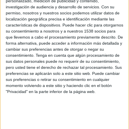
personalizado, medición de publicidad y contenido,
Leicester Femenino
investigación de audiencia y desarrollo de servicios.
Con su
Barclays Women's Super League YouTube
permiso, nosotros y nuestros socios podemos utilizar datos de
localización geográfica precisa e identificación mediante las
Domingo, 29/3/2026
características de dispositivos. Puede hacer clic para otorgarnos
su consentimiento a nosotros y a nuestros 1538 socios para
10:00
FA Women's Super League
que llevemos a cabo el procesamiento previamente descrito. De
forma alternativa, puede acceder a información más detallada y
Leicester Femenino
cambiar sus preferencias antes de otorgar o negar su
Brighton Femenino
consentimiento.
Tenga en cuenta que algún procesamiento de
Barclays Women's Super League YouTube
sus datos personales puede no requerir de su consentimiento,
pero usted tiene el derecho de rechazar tal procesamiento. Sus
preferencias se aplicarán solo a este sitio web. Puede cambiar
Domingo, 15/3/2026
sus preferencias o retirar su consentimiento en cualquier
06:55
FA Women's Super League
momento volviendo a este sitio y haciendo clic en el botón
"Privacidad" en la parte inferior de la página web.
Liverpool Femenino
Leicester Femenino
Barclays Women's Super League YouTube
DATOS ESTADÍSTICOS DEL EQUIPO LEICESTER FEMENINO