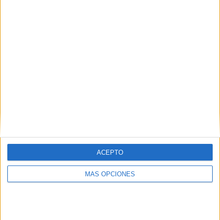
RANKING POR EQUIPOS
West Ham Femenino
4 (12.5%)
Brighton Femenino
4 (12.5%)
Liverpool Femenino
4 (12.5%)
Everton Femenino
3 (9.38%)
Tottenham Femenino
3 (9.38%)
Ver ranking completo
RANKING POR COMPETICIONES
FA Women's Super League
32 (100%)
Ver ranking completo
ACEPTO
MÁS OPCIONES
Nº DE PARTIDOS POR DÍA DE LA SEMANA
LUNES
MARTES
MIÉRCOLES
JUEVES
VIERNES
-
1
1
-
-