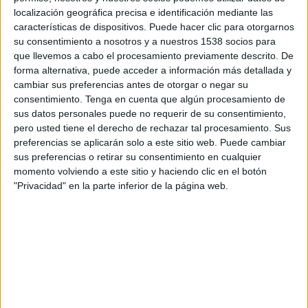
Metropolitanos Academy
localización geográfica precisa e identificación mediante las
Azteca Deportes Network
características de dispositivos. Puede hacer clic para otorgarnos
su consentimiento a nosotros y a nuestros 1538 socios para
que llevemos a cabo el procesamiento previamente descrito. De
Domingo, 2/3/2025
forma alternativa, puede acceder a información más detallada y
17:00
Copa Libertadores Sub-20
cambiar sus preferencias antes de otorgar o negar su
consentimiento.
Tenga en cuenta que algún procesamiento de
Metropolitanos Academy
sus datos personales puede no requerir de su consentimiento,
Fortaleza CEIF Academy
pero usted tiene el derecho de rechazar tal procesamiento. Sus
preferencias se aplicarán solo a este sitio web. Puede cambiar
Azteca Deportes Network
sus preferencias o retirar su consentimiento en cualquier
momento volviendo a este sitio y haciendo clic en el botón
"Privacidad" en la parte inferior de la página web.
DATOS ESTADÍSTICOS DEL EQUIPO METROPOLITANOS
ACADEMY EN TELEVISIÓN EN REPÚBLICA DOMINICANA
A fecha de hoy
8/8/2026
y desde que esta web recoge los datos
estadísticos de cuándo y dónde se transmiten los partidos de
Fútbol
del
equipo
Metropolitanos Academy
en
República Dominicana
, que fue el
2/3/2025
, podemos dar los siguientes datos: