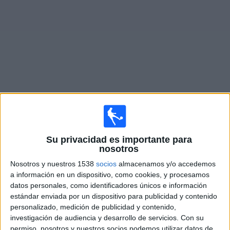
Noticias
Widget
Partidos en vivo de
Metropolitanos Academy
×
Metropolitanos Academy: Actualmente no hay ningún
Su privacidad es importante para
partido en vivo por TV. Puedes consultar el historial de
nosotros
partidos emitidos anteriormente.
Nosotros y nuestros 1538
socios
almacenamos y/o accedemos
a información en un dispositivo, como cookies, y procesamos
Sábado, 8/3/2025
datos personales, como identificadores únicos e información
estándar enviada por un dispositivo para publicidad y contenido
17:00
Copa Libertadores Sub-20
personalizado, medición de publicidad y contenido,
investigación de audiencia y desarrollo de servicios.
Con su
Belgrano Academy
permiso, nosotros y nuestros socios podemos utilizar datos de