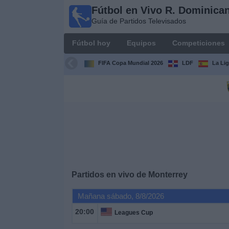
Fútbol en Vivo R. Dominica
Fútbol en
Guía de Partidos Televisados
Vivo R.
Dominicana
Fútbol hoy
Equipos
Competiciones
Guía de Partidos
Televisados
FIFA Copa Mundial 2026
LDF
La Li
Fútbol
hoy
Equipos
Competiciones
Partidos en vivo de
Monterrey
Canales
TV
Mañana sábado, 8/8/2026
20:00
Leagues Cup
Otros
Deportes