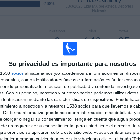
FC Juárez - Monterrey
92.68%
13/3/2026 Liga MX por Azteca Deportes
Network
PARTIDOS
DÍAS
TOTAL
9
146
35
CONSECUTIVOS
SIN PARTIDO
CANALES TV
DE PAGO
GRATUÍTO
Su privacidad es importante para nosotros
s 1538
socios
almacenamos y/o accedemos a información en un disposit
sonales, como identificadores únicos e información estándar enviada 
ntenido personalizado, medición de publicidad y contenido, investigaci
TOTAL
MÁXIMO
TOTAL
os.
Con su permiso, nosotros y nuestros socios podemos utilizar datos 
13
40
67
identificación mediante las características de dispositivos. Puede hacer
ntimiento a nosotros y a nuestros 1538 socios para que llevemos a ca
COMPETICIONES
VS América
RIVALES
. De forma alternativa, puede acceder a información más detallada y 
e otorgar o negar su consentimiento.
Tenga en cuenta que algún proc
RANKING POR COMPETICIONES
de no requerir de su consentimiento, pero usted tiene el derecho de r
referencias se aplicarán solo a este sitio web. Puede cambiar sus pref
Liga MX
395 (74.11%)
alquier momento volviendo a este sitio y haciendo clic en el botón "Pri