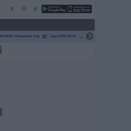
NCACAF Champions Cup
Liga CONCACAF
Champions League
F