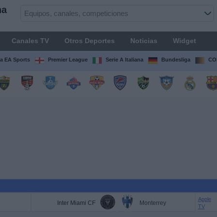
na
Canales TV
Otros Deportes
Noticias
Widget
ga EA Sports
Premier League
Serie A Italiana
Bundesliga
CO
Apple
Inter Miami CF
Monterrey
TV