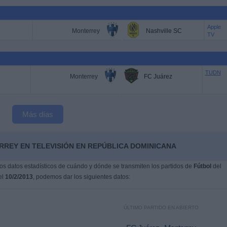
Apple
Monterrey
Nashville SC
TV
TUDN
Monterrey
FC Juárez
Más días
RREY EN TELEVISIÓN EN REPÚBLICA DOMINICANA
s datos estadísticos de cuándo y dónde se transmiten los partidos de
Fútbol
del
el
10/2/2013
, podemos dar los siguientes datos:
ÚLTIMO PARTIDO EN ABIERTO