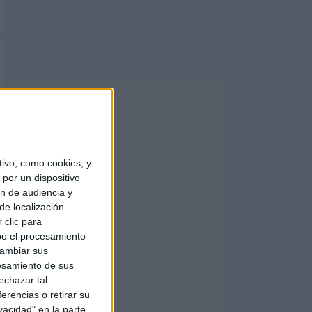
ivo, como cookies, y
por un dispositivo
ón de audiencia y
de localización
 clic para
bo el procesamiento
cambiar sus
esamiento de sus
echazar tal
erencias o retirar su
vacidad" en la parte