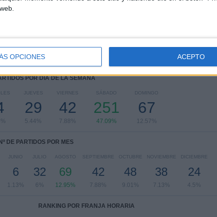
Copa MX
45 (8.44%)
 web.
CONCACAF Champions Cup
35 (6.57%)
eLiga MX
16 (3%)
Leagues Cup
13 (2.44%)
Ver ranking completo
ÁS OPCIONES
ACEPTO
PARTIDOS POR DÍA DE LA SEMANA
OLES
JUEVES
VIERNES
SÁBADO
DOMINGO
4
29
42
251
67
4%
5.44%
7.88%
47.09%
12.57%
Nº DE PARTIDOS POR MES
JUNIO
JULIO
AGOSTO
SEPTIEMBRE
OCTUBRE
NOVIEMBRE
DICIEMBRE
6
32
69
42
48
38
24
1.13%
6%
12.95%
7.88%
9.01%
7.13%
4.5%
RANKING POR FRANJA HORARIA