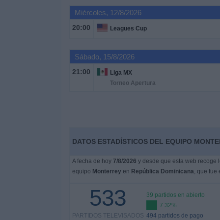
Miércoles, 12/8/2026
Noticias
20:00
Leagues Cup
Widget
Sábado, 15/8/2026
21:00
Liga MX
Torneo Apertura
DATOS ESTADÍSTICOS DEL EQUIPO MONTE
A fecha de hoy
7/8/2026
y desde que esta web recoge lo
equipo
Monterrey
en
República Dominicana
, que fue 
533
39 partidos en abierto
7.32%
PARTIDOS TELEVISADOS
494 partidos de pago