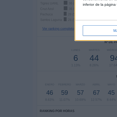
Tigres UANL
36 (6.75%)
inferior de la página
Cruz Azul
36 (6.75%)
Pachuca
28 (5.25%)
Santos Laguna
28 (5.25%)
Ver ranking completo
M
Nº DE 
LUNES
MARTES
MIÉRC
6
44
9
1.13%
8.26%
17.6
ENERO
FEBRERO
MARZO
ABRIL
MAYO
46
59
57
67
45
8.63%
11.07%
10.69%
12.57%
8.44%
RANKING POR HORAS