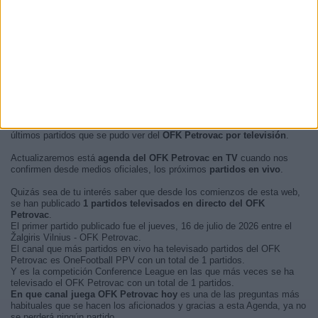
En este momento, no hay
partidos de fútbol televisados en vivo del
OFK Petrovac
pero te mostramos un historial con la
guía en TV
de los
últimos partidos que se pudo ver del
OFK Petrovac por televisión
.
Actualizaremos está
agenda del OFK Petrovac en TV
cuando nos
confirmen desde medios oficiales, los próximos
partidos en vivo
.
Quizás sea de tu interés saber que desde los comienzos de esta web,
se han publicado
1 partidos televisados en directo del OFK
Petrovac
.
El primer partido publicado fue el jueves, 16 de julio de 2026 entre el
Žalgiris Vilnius - OFK Petrovac.
El canal que más partidos en vivo ha televisado partidos del OFK
Petrovac es OneFootball PPV con un total de 1 partidos.
Y es la competición Conference League en las que más veces se ha
televisado el OFK Petrovac con un total de 1 partidos.
En que canal juega OFK Petrovac hoy
es una de las preguntas más
habituales que se hacen los aficionados y gracias a esta Agenda, ya no
se perderá ningún partido.