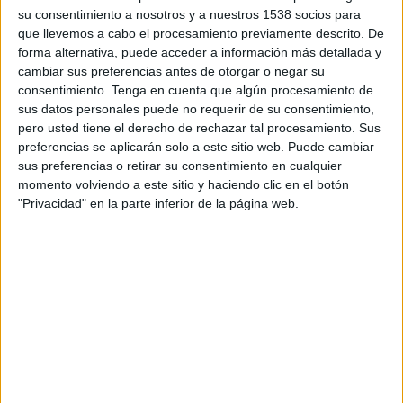
Žalgiris Vilnius
su consentimiento a nosotros y a nuestros 1538 socios para
OFK Petrovac
que llevemos a cabo el procesamiento previamente descrito. De
OneFootball PPV
forma alternativa, puede acceder a información más detallada y
cambiar sus preferencias antes de otorgar o negar su
consentimiento.
Tenga en cuenta que algún procesamiento de
DATOS ESTADÍSTICOS DEL EQUIPO OFK PETROVAC EN
sus datos personales puede no requerir de su consentimiento,
TELEVISIÓN EN REPÚBLICA DOMINICANA
pero usted tiene el derecho de rechazar tal procesamiento. Sus
preferencias se aplicarán solo a este sitio web. Puede cambiar
A fecha de hoy
6/8/2026
y desde que esta web recoge los datos
sus preferencias o retirar su consentimiento en cualquier
estadísticos de cuándo y dónde se transmiten los partidos de
Fútbol
del
momento volviendo a este sitio y haciendo clic en el botón
equipo
OFK Petrovac
en
República Dominicana
, que fue el
16/7/2026
,
"Privacidad" en la parte inferior de la página web.
podemos dar los siguientes datos:
1
PARTIDOS TELEVISADOS
0 partidos en abierto
0%
1 partidos de pago
100%