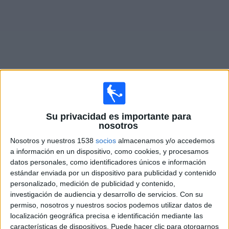
Noticias
Widget
Partidos en vivo de
OFK Petrovac
Su privacidad es importante para
nosotros
×
OFK Petrovac: Actualmente no hay ningún partido en
Nosotros y nuestros 1538
socios
almacenamos y/o accedemos
vivo por TV. Puedes consultar el historial de partidos
a información en un dispositivo, como cookies, y procesamos
emitidos anteriormente.
datos personales, como identificadores únicos e información
estándar enviada por un dispositivo para publicidad y contenido
Jueves, 16/7/2026
personalizado, medición de publicidad y contenido,
investigación de audiencia y desarrollo de servicios.
Con su
13:00
Conference League
permiso, nosotros y nuestros socios podemos utilizar datos de
1ª Ronda Clasificación
localización geográfica precisa e identificación mediante las
características de dispositivos. Puede hacer clic para otorgarnos