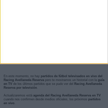
En este momento, no hay
partidos de fútbol televisados en vivo del
Racing Avellaneda Reserva
pero te mostramos un historial con la
guía
en TV
de los últimos partidos que se pudo ver del
Racing Avellaneda
Reserva por televisión
.
Actualizaremos está
agenda del Racing Avellaneda Reserva en TV
cuando nos confirmen desde medios oficiales, los próximos
partidos
en vivo
.