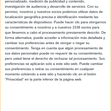
personalizado, medición de publicidad y contenido,
Racing Avellaneda Reserva
investigación de audiencia y desarrollo de servicios.
Con su
LPF Play
permiso, nosotros y nuestros socios podemos utilizar datos de
localización geográfica precisa e identificación mediante las
Jueves, 30/7/2026
características de dispositivos. Puede hacer clic para otorgarnos
su consentimiento a nosotros y a nuestros 1538 socios para
14:00
Torneo Proyección
que llevemos a cabo el procesamiento previamente descrito. De
forma alternativa, puede acceder a información más detallada y
Barracas Central Reserva
cambiar sus preferencias antes de otorgar o negar su
Racing Avellaneda Reserva
consentimiento.
Tenga en cuenta que algún procesamiento de
LPF Play
sus datos personales puede no requerir de su consentimiento,
pero usted tiene el derecho de rechazar tal procesamiento. Sus
preferencias se aplicarán solo a este sitio web. Puede cambiar
Jueves, 23/7/2026
sus preferencias o retirar su consentimiento en cualquier
14:00
Torneo Proyección
momento volviendo a este sitio y haciendo clic en el botón
"Privacidad" en la parte inferior de la página web.
Racing Avellaneda Reserva
Gimnasia Mendoza Reserva
LPF Play
Más días