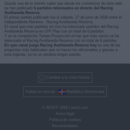
Quizás sea de tu interés saber que desde los comienzos de esta web,
se han publicado
6 partidos televisados en directo del Racing
Avellaneda Reserva
.
El primer partido publicado fue el sábado, 27 de junio de 2026 entre el
Independiente Reserva - Racing Avellaneda Reserva.
El canal que más partidos en vivo ha televisado partidos del Racing
Avellaneda Reserva es LPF Play con un total de 6 partidos.
Y es la competición Torneo Proyección en las que más veces se ha
televisado el Racing Avellaneda Reserva con un total de 6 partidos.
En que canal juega Racing Avellaneda Reserva hoy
es una de las
preguntas más habituales que se hacen los aficionados y gracias a
esta Agenda, ya no se perderá ningún partido.
Cambiar a tu zona horaria
Fútbol en vivo en
República Dominicana
© WOSTI 2026 |
wosti.com
Aviso legal
Política de cookies
Recomendados