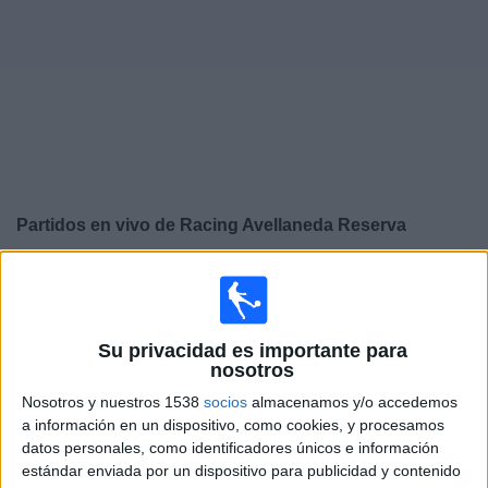
Noticias
Widget
Partidos en vivo de
Racing Avellaneda Reserva
×
Racing Avellaneda Reserva: Actualmente no hay ningún
partido en vivo por TV. Puedes consultar el historial de
partidos emitidos anteriormente.
Su privacidad es importante para
nosotros
Martes, 4/8/2026
Nosotros y nuestros 1538
socios
almacenamos y/o accedemos
a información en un dispositivo, como cookies, y procesamos
14:00
Torneo Proyección
datos personales, como identificadores únicos e información
Godoy Cruz Reserva
estándar enviada por un dispositivo para publicidad y contenido