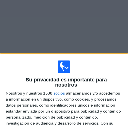
Noticias
Widget
Partidos en vivo de
River Plate Reserva
Martes, 11/8/2026
Su privacidad es importante para
18:00
Torneo Proyección
nosotros
River Plate Reserva
Nosotros y nuestros 1538
socios
almacenamos y/o accedemos
a información en un dispositivo, como cookies, y procesamos
Godoy Cruz Reserva
datos personales, como identificadores únicos e información
LPF Play
estándar enviada por un dispositivo para publicidad y contenido
personalizado, medición de publicidad y contenido,
Martes, 18/8/2026
investigación de audiencia y desarrollo de servicios.
Con su