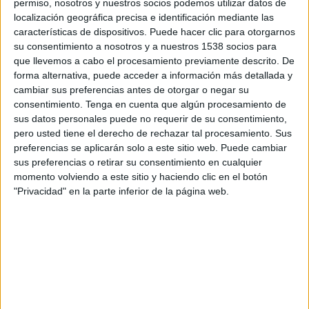
permiso, nosotros y nuestros socios podemos utilizar datos de
16:00
Torneo Proyección
localización geográfica precisa e identificación mediante las
características de dispositivos. Puede hacer clic para otorgarnos
Atlético Tucumán Reserva
su consentimiento a nosotros y a nuestros 1538 socios para
River Plate Reserva
que llevemos a cabo el procesamiento previamente descrito. De
LPF Play
forma alternativa, puede acceder a información más detallada y
cambiar sus preferencias antes de otorgar o negar su
consentimiento.
Tenga en cuenta que algún procesamiento de
Martes, 25/8/2026
sus datos personales puede no requerir de su consentimiento,
18:00
Torneo Proyección
pero usted tiene el derecho de rechazar tal procesamiento. Sus
preferencias se aplicarán solo a este sitio web. Puede cambiar
River Plate Reserva
sus preferencias o retirar su consentimiento en cualquier
Unión Santa Fe Reserva
momento volviendo a este sitio y haciendo clic en el botón
"Privacidad" en la parte inferior de la página web.
LPF Play
Más días
DATOS ESTADÍSTICOS DEL EQUIPO RIVER PLATE
RESERVA EN TELEVISIÓN EN REPÚBLICA DOMINICANA