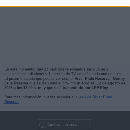
En este momento,
hay 13 partidos televisados en vivo
de 1
competiciones distintas y 1 canales de TV emitirán cada uno de ellos.
El próximo partido que podrás ver será el
River Plate Reserva - Godoy
Cruz Reserva
que se disputará el próximo
miércoles, 12 de agosto de
2026 a las 12:00 a. m.
y que será
transmitido por LPF Play
.
Para más información, puedes acceder a la
web de River Plate
Reserva
.
Cambiar a tu zona horaria