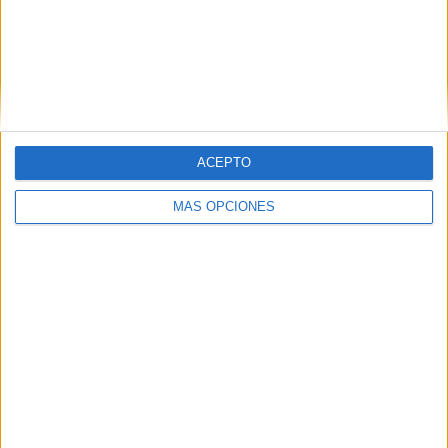
HJK Helsinki
12 (11.76%)
FC Ilves
11 (10.78%)
KuPS
11 (10.78%)
FC Inter Turku
10 (9.8%)
VPS
10 (9.8%)
Ver ranking completo
ACEPTO
RANKING POR COMPETICIONES
MÁS OPCIONES
Veikkausliiga
102 (100%)
Ver ranking completo
Nº DE PARTIDOS POR DÍA DE LA SEMANA
LUNES
MARTES
MIÉRCOLES
JUEVES
VIERNES
12
5
10
2
15
11.76%
4.9%
9.8%
1.96%
14.71%
SÁBADO
DOMINGO