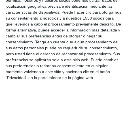
permiso, nosotros y nuestros socios podemos utilizar datos de
12:00
Veikkausliiga
localización geográfica precisa e identificación mediante las
características de dispositivos. Puede hacer clic para otorgarnos
IFK Mariehamn
su consentimiento a nosotros y a nuestros 1538 socios para
SJK Seinäjoki
que llevemos a cabo el procesamiento previamente descrito. De
forma alternativa, puede acceder a información más detallada y
OneFootball PPV
cambiar sus preferencias antes de otorgar o negar su
consentimiento.
Tenga en cuenta que algún procesamiento de
Viernes, 21/8/2026
sus datos personales puede no requerir de su consentimiento,
12:00
pero usted tiene el derecho de rechazar tal procesamiento. Sus
Veikkausliiga
preferencias se aplicarán solo a este sitio web. Puede cambiar
SJK Seinäjoki
sus preferencias o retirar su consentimiento en cualquier
momento volviendo a este sitio y haciendo clic en el botón
Lahti FC
"Privacidad" en la parte inferior de la página web.
OneFootball PPV
Más días
DATOS ESTADÍSTICOS DEL EQUIPO SJK SEINÄJOKI EN
TELEVISIÓN EN REPÚBLICA DOMINICANA