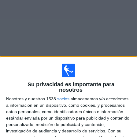
Noticias
Widget
Partidos en vivo de
SJK Seinäjoki
Mañana viernes, 7/8/2026
Su privacidad es importante para
12:00
Veikkausliiga
nosotros
SJK Seinäjoki
Nosotros y nuestros 1538
socios
almacenamos y/o accedemos
a información en un dispositivo, como cookies, y procesamos
Gnistan
datos personales, como identificadores únicos e información
OneFootball PPV
estándar enviada por un dispositivo para publicidad y contenido
personalizado, medición de publicidad y contenido,
Sábado, 15/8/2026
investigación de audiencia y desarrollo de servicios.
Con su