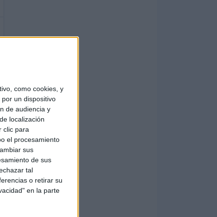
ivo, como cookies, y
por un dispositivo
ón de audiencia y
de localización
 clic para
bo el procesamiento
cambiar sus
esamiento de sus
echazar tal
erencias o retirar su
vacidad" en la parte