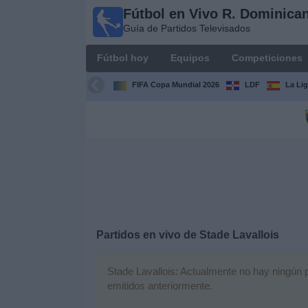
Fútbol en Vivo R. Dominica
Fútbol en
Guía de Partidos Televisados
Vivo R.
Dominicana
Fútbol hoy
Equipos
Competiciones
Guía de Partidos
Televisados
FIFA Copa Mundial 2026
LDF
La Li
Fútbol
hoy
Equipos
Competiciones
Partidos en vivo de
Stade Lavallois
Canales
TV
Stade Lavallois: Actualmente no hay ningún pa
emitidos anteriormente.
Otros
Deportes