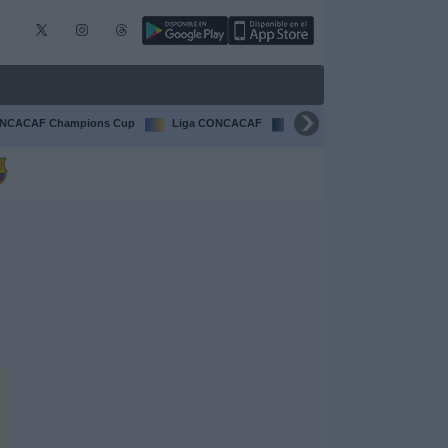
NCACAF Champions Cup
Liga CONCACAF
Champions League
F