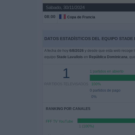
Sábado, 30/11/2024
Noticias
08:00
Copa de Francia
Widget
DATOS ESTADÍSTICOS DEL EQUIPO STADE 
A fecha de hoy
6/8/2026
y desde que esta web recoge lo
equipo
Stade Lavallois
en
República Dominicana
, qu
1
1 partidos en abierto
PARTIDOS TELEVISADOS
100%
0 partidos de pago
0%
RANKING POR CANALES
FFF TV YouTube
1 (100%)