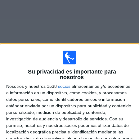
Noticias
Widget
Partidos en vivo de
Virtus Entella
Su privacidad es importante para
nosotros
Sábado, 22/8/2026
Nosotros y nuestros 1538
socios
almacenamos y/o accedemos
13:00
Serie B Italiana
a información en un dispositivo, como cookies, y procesamos
datos personales, como identificadores únicos e información
Südtirol
estándar enviada por un dispositivo para publicidad y contenido
Virtus Entella
personalizado, medición de publicidad y contenido,
OneFootball PPV
investigación de audiencia y desarrollo de servicios.
Con su
permiso, nosotros y nuestros socios podemos utilizar datos de
localización geográfica precisa e identificación mediante las
DATOS ESTADÍSTICOS DEL EQUIPO VIRTUS ENTELLA EN
características de dispositivos. Puede hacer clic para otorgarnos