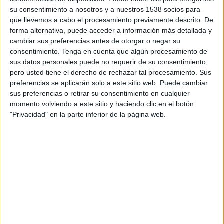
TELEVISIÓN EN REPÚBLICA DOMINICANA
su consentimiento a nosotros y a nuestros 1538 socios para
que llevemos a cabo el procesamiento previamente descrito. De
A fecha de hoy
6/8/2026
y desde que esta web recoge los datos
forma alternativa, puede acceder a información más detallada y
estadísticos de cuándo y dónde se transmiten los partidos de
Fútbol
del
cambiar sus preferencias antes de otorgar o negar su
equipo
Virtus Entella
en
República Dominicana
, que fue el
21/2/2015
,
consentimiento.
Tenga en cuenta que algún procesamiento de
podemos dar los siguientes datos:
sus datos personales puede no requerir de su consentimiento,
pero usted tiene el derecho de rechazar tal procesamiento. Sus
75
preferencias se aplicarán solo a este sitio web. Puede cambiar
sus preferencias o retirar su consentimiento en cualquier
PARTIDOS TELEVISADOS
momento volviendo a este sitio y haciendo clic en el botón
"Privacidad" en la parte inferior de la página web.
10 partidos en abierto
13.33%
65 partidos de pago
86.67%
ÚLTIMO PARTIDO EN ABIERTO
Virtus Entella - Ternana
27/4/2025 Serie C por FIFA+
RANKING POR CANALES