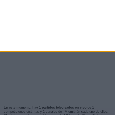
En este momento,
hay 1 partidos televisados en vivo
de 1
competiciones distintas y 1 canales de TV emitirán cada uno de ellos.