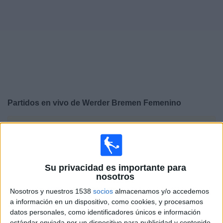
Noticias
Widget
Partidos en vivo de
Werder Bremen Femenino
×
Werder Bremen Femenino: Actualmente no hay ningún
partido en vivo por TV. Puedes consultar el historial de
partidos emitidos anteriormente.
Su privacidad es importante para
nosotros
Sábado, 11/10/2025
Nosotros y nuestros 1538
socios
almacenamos y/o accedemos
11:45
Bundesliga Femenina
a información en un dispositivo, como cookies, y procesamos
datos personales, como identificadores únicos e información
Werder Bremen Femenino
estándar enviada por un dispositivo para publicidad y contenido