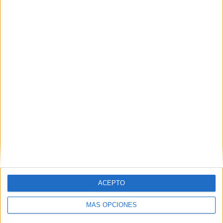
2
5
10
COMPETICIONES
VS Wolfsburg
RIVALES
Femenino
RANKING POR EQUIPOS
Wolfsburg Femenino
5 (22.73%)
FC Bayern Femenino
4 (18.18%)
Eintracht Frankfurt Femenino
3 (13.64%)
Hoffenheim Femenino
2 (9.09%)
Bayer Leverkusen Femenino
2 (9.09%)
Ver ranking completo
RANKING POR COMPETICIONES
Bundesliga Femenina
21 (95.45%)
ACEPTO
Copa de Alemania Femenina
1 (4.55%)
Ver ranking completo
MÁS OPCIONES