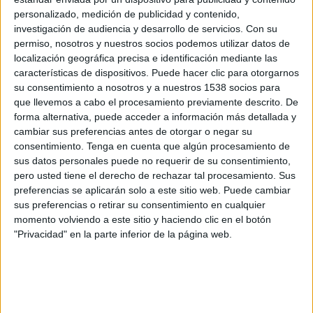
Hamburger SV Frauen
personalizado, medición de publicidad y contenido,
OneFootball PPV
investigación de audiencia y desarrollo de servicios.
Con su
permiso, nosotros y nuestros socios podemos utilizar datos de
localización geográfica precisa e identificación mediante las
Sábado, 4/10/2025
características de dispositivos. Puede hacer clic para otorgarnos
08:00
Bundesliga Femenina
su consentimiento a nosotros y a nuestros 1538 socios para
que llevemos a cabo el procesamiento previamente descrito. De
FC Bayern Femenino
forma alternativa, puede acceder a información más detallada y
Werder Bremen Femenino
cambiar sus preferencias antes de otorgar o negar su
OneFootball PPV
consentimiento.
Tenga en cuenta que algún procesamiento de
sus datos personales puede no requerir de su consentimiento,
pero usted tiene el derecho de rechazar tal procesamiento. Sus
Miércoles, 24/9/2025
preferencias se aplicarán solo a este sitio web. Puede cambiar
13:00
Bundesliga Femenina
sus preferencias o retirar su consentimiento en cualquier
momento volviendo a este sitio y haciendo clic en el botón
Wolfsburg Femenino
"Privacidad" en la parte inferior de la página web.
Werder Bremen Femenino
OneFootball PPV
Más días