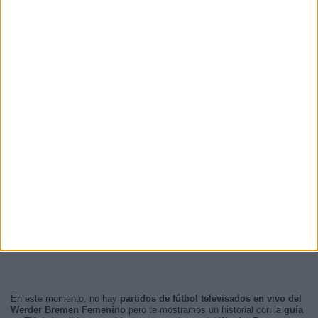
En este momento, no hay
partidos de fútbol televisados en vivo del
Werder Bremen Femenino
pero te mostramos un historial con la
guía