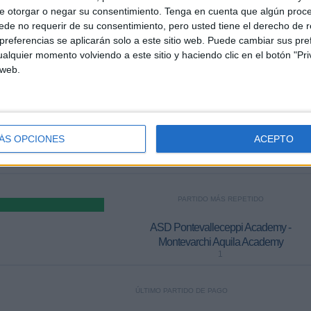
e otorgar o negar su consentimiento.
Tenga en cuenta que algún proc
FIFA+
Juventus Academy
ASD Sangiovannese Academy
de no requerir de su consentimiento, pero usted tiene el derecho de r
referencias se aplicarán solo a este sitio web. Puede cambiar sus pref
FIFA+
Fiorentina Academy
Civitanovese Academy
alquier momento volviendo a este sitio y haciendo clic en el botón "Pri
FIFA+
 web.
AC Milan Academy
FC Porto Academy
 ROSSI EN TELEVISIÓN EN REPÚBLICA DOMINICANA
ÁS OPCIONES
ACEPTO
s datos estadísticos de cuándo y dónde se televisan los partidos de
Fútbol
de la
inicana
, que fue el
6/9/2024
, podemos dar los siguientes datos:
PARTIDO MÁS REPETIDO
ASD Pontevalleceppi Academy -
Montevarchi Aquila Academy
1
ÚLTIMO PARTIDO DE PAGO