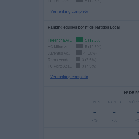
FC Porto Academy
5 (12.5%)
Ver ranking completo
Ranking equipos por nº de partidos Local
Fiorentina Academy
5 (12.5%)
AC Milan Academy
5 (12.5%)
Juventus Academy
4 (10%)
Roma Academy
3 (7.5%)
FC Porto Academy
3 (7.5%)
Ver ranking completo
Nº DE 
LUNES
MARTES
MIÉRC
-
-
- %
- %
- 