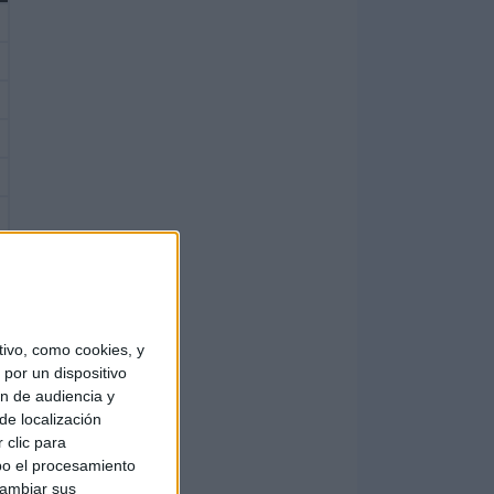
ivo, como cookies, y
por un dispositivo
ón de audiencia y
de localización
 clic para
bo el procesamiento
cambiar sus