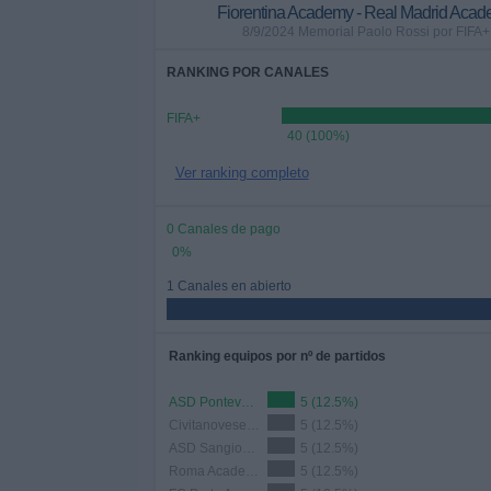
Fiorentina Academy - Real Madrid Aca
8/9/2024 Memorial Paolo Rossi por FIFA+
RANKING POR CANALES
FIFA+
40 (100%)
Ver ranking completo
0 Canales de pago
0%
1 Canales en abierto
Ranking equipos por nº de partidos
ASD Pontevalleceppi Academy
5 (12.5%)
Civitanovese Academy
5 (12.5%)
ASD Sangiovannese Academy
5 (12.5%)
Roma Academy
5 (12.5%)