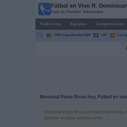
Fútbol en Vivo R. Dominica
Fútbol en
Guía de Partidos Televisados
Vivo R.
Dominicana
Fútbol hoy
Equipos
Competiciones
Guía de Partidos
Televisados
FIFA Copa Mundial 2026
LDF
La Li
Fútbol
hoy
Equipos
Competiciones
Memorial Paolo Rossi hoy, Fútbol en viv
Canales
TV
Memorial Paolo Rossi: Actualmente no hay nin
partidos emitidos anteriormente.
Otros
Deportes