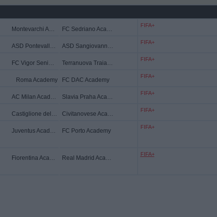
FIFA+
Montevarchi Aquila Academy
FC Sedriano Academy
FIFA+
ASD Pontevalleceppi Academy
ASD Sangiovannese Academy
FIFA+
FC Vigor Senigallia Academy
Terranuova Traiana Academy
FIFA+
Roma Academy
FC DAC Academy
FIFA+
AC Milan Academy
Slavia Praha Academy
FIFA+
Castiglione del Lago Academy
Civitanovese Academy
FIFA+
Juventus Academy
FC Porto Academy
FIFA+
Fiorentina Academy
Real Madrid Academy