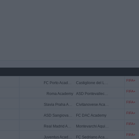
FIFA+
FC Porto Academy
Castiglione del Lago Academy
FIFA+
Roma Academy
ASD Pontevalleceppi Academy
FIFA+
Slavia Praha Academy
Civitanovese Academy
FIFA+
ASD Sangiovannese Academy
FC DAC Academy
FIFA+
Real Madrid Academy
Montevarchi Aquila Academy
FIFA+
Juventus Academy
FC Sedriano Academy