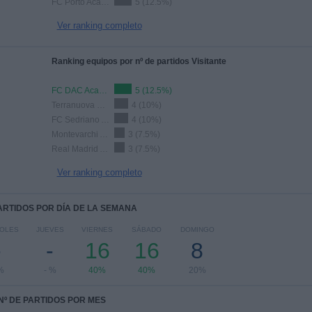
FC Porto Academy
5 (12.5%)
Ver ranking completo
Ranking equipos por nº de partidos Visitante
FC DAC Academy
5 (12.5%)
Terranuova Traiana Academy
4 (10%)
FC Sedriano Academy
4 (10%)
Montevarchi Aquila Academy
3 (7.5%)
Real Madrid Academy
3 (7.5%)
Ver ranking completo
PARTIDOS POR DÍA DE LA SEMANA
OLES
JUEVES
VIERNES
SÁBADO
DOMINGO
-
-
16
16
8
%
- %
40%
40%
20%
Nº DE PARTIDOS POR MES