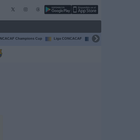
NCACAF Champions Cup
Liga CONCACAF
Champions League
F