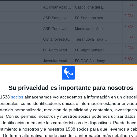
FIFA+
AC Milan Academy
Castiglione del Lago Academy
FIFA+
ASD Sangiovannese Academy
FC Sedriano Academy
FIFA+
ASD Pontevalleceppi Academy
Montevarchi Aquila Academy
FIFA+
Civitanovese Academy
Terranuova Traiana Academy
FIFA+
FC Porto Academy
FC Vigor Senigallia Academy
FIFA+
Juventus Academy
FC DAC Academy
FIFA+
Roma Academy
Real Madrid Academy
FIFA+
Fiorentina Academy
Slavia Praha Academy
Su privacidad es importante para nosotros
FIFA+
Slavia Praha Academy
Terranuova Traiana Academy
s 1538
socios
almacenamos y/o accedemos a información en un disposit
FIFA+
sonales, como identificadores únicos e información estándar enviada 
FC Sedriano Academy
FC DAC Academy
ntenido personalizado, medición de publicidad y contenido, investigaci
FIFA+
Montevarchi Aquila Academy
Roma Academy
os.
Con su permiso, nosotros y nuestros socios podemos utilizar datos 
identificación mediante las características de dispositivos. Puede hacer
FIFA+
FC Vigor Senigallia Academy
Castiglione del Lago Academy
ntimiento a nosotros y a nuestros 1538 socios para que llevemos a ca
FIFA+
. De forma alternativa, puede acceder a información más detallada y 
Real Madrid Academy
ASD Pontevalleceppi Academy