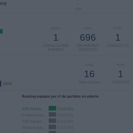
demy
-
- por
MEDIA
DÍAS
TOTAL
1
696
1
CANALES POR
SIN PARTIDO
CANALES TV
PARTIDO
GRATUÍTO
TOTAL
TOTAL
16
1
Total equipos
CANALES
100%
Ranking equipos por nº de partidos en abierto
ASD Pontevalleceppi Academy
5 (12.5%)
Civitanovese Academy
5 (12.5%)
ASD Sangiovannese Academy
5 (12.5%)
Roma Academy
5 (12.5%)