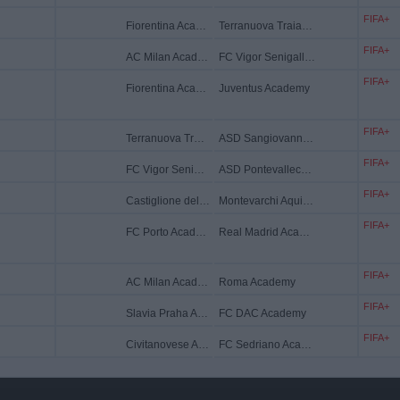
FIFA+
Fiorentina Academy
Terranuova Traiana Academy
FIFA+
AC Milan Academy
FC Vigor Senigallia Academy
FIFA+
Fiorentina Academy
Juventus Academy
FIFA+
Terranuova Traiana Academy
ASD Sangiovannese Academy
FIFA+
FC Vigor Senigallia Academy
ASD Pontevalleceppi Academy
FIFA+
Castiglione del Lago Academy
Montevarchi Aquila Academy
FIFA+
FC Porto Academy
Real Madrid Academy
FIFA+
AC Milan Academy
Roma Academy
FIFA+
Slavia Praha Academy
FC DAC Academy
FIFA+
Civitanovese Academy
FC Sedriano Academy