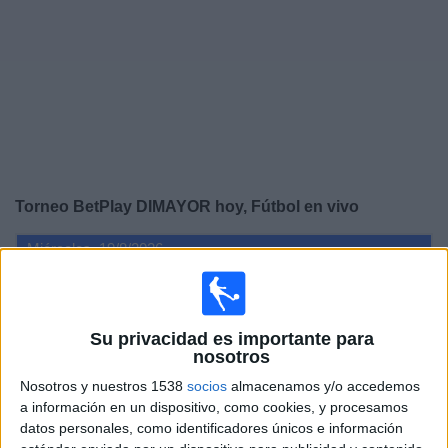
Noticias
Widget
Torneo BetPlay DIMAYOR hoy, Fútbol en vivo
Miércoles, 19/8/2026
18:00
Torneo BetPlay DIMAYOR
Orsomarso
Su privacidad es importante para
Tigres FC
nosotros
Win Sports TV YouTube
Nosotros y nuestros 1538
socios
almacenamos y/o accedemos
a información en un dispositivo, como cookies, y procesamos
datos personales, como identificadores únicos e información
DATOS ESTADÍSTICOS DE TORNEO BETPLAY DIMAYOR EN