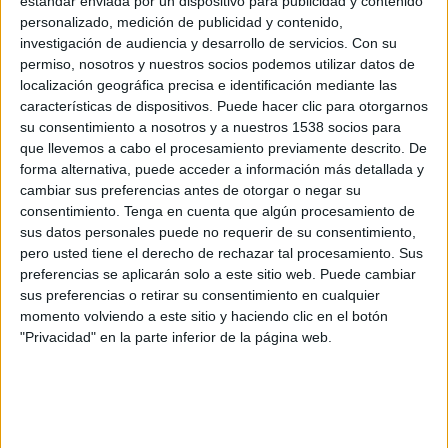
estándar enviada por un dispositivo para publicidad y contenido
TELEVISIÓN EN REPÚBLICA DOMINICANA
personalizado, medición de publicidad y contenido,
investigación de audiencia y desarrollo de servicios.
Con su
A fecha de hoy
7/8/2026
y desde que esta web recoge los datos
permiso, nosotros y nuestros socios podemos utilizar datos de
estadísticos de cuándo y dónde se televisan los partidos de
Fútbol
de la
localización geográfica precisa e identificación mediante las
competición
Torneo BetPlay DIMAYOR
en
República Dominicana
, que
características de dispositivos. Puede hacer clic para otorgarnos
fue el
11/5/2024
, podemos dar los siguientes datos:
su consentimiento a nosotros y a nuestros 1538 socios para
que llevemos a cabo el procesamiento previamente descrito. De
214
forma alternativa, puede acceder a información más detallada y
cambiar sus preferencias antes de otorgar o negar su
PARTIDOS TELEVISADOS
consentimiento.
Tenga en cuenta que algún procesamiento de
sus datos personales puede no requerir de su consentimiento,
214 partidos en abierto
pero usted tiene el derecho de rechazar tal procesamiento. Sus
100%
preferencias se aplicarán solo a este sitio web. Puede cambiar
0 partidos de pago
sus preferencias o retirar su consentimiento en cualquier
0%
momento volviendo a este sitio y haciendo clic en el botón
PARTIDO MÁS REPETIDO
"Privacidad" en la parte inferior de la página web.
CA Huila - Tigres FC
3
ÚLTIMO PARTIDO EN ABIERTO