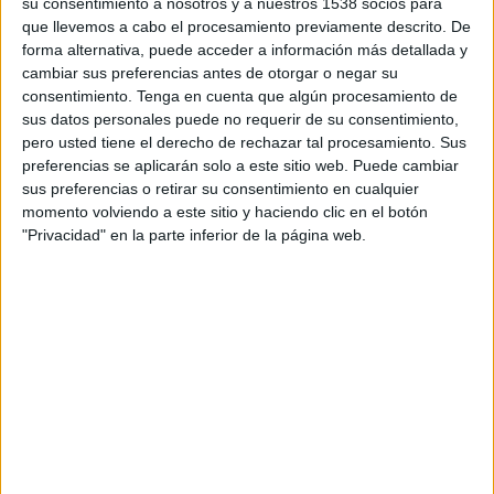
su consentimiento a nosotros y a nuestros 1538 socios para
TELEVISIÓN EN REPÚBLICA DOMINICANA
que llevemos a cabo el procesamiento previamente descrito. De
forma alternativa, puede acceder a información más detallada y
A fecha de hoy
5/8/2026
y desde que esta web recoge los datos
cambiar sus preferencias antes de otorgar o negar su
estadísticos de cuándo y dónde se transmiten los partidos de
Fútbol
del
consentimiento.
Tenga en cuenta que algún procesamiento de
equipo
Atlético FC
en
República Dominicana
, que fue el
11/5/2024
,
sus datos personales puede no requerir de su consentimiento,
podemos dar los siguientes datos:
pero usted tiene el derecho de rechazar tal procesamiento. Sus
preferencias se aplicarán solo a este sitio web. Puede cambiar
34
sus preferencias o retirar su consentimiento en cualquier
momento volviendo a este sitio y haciendo clic en el botón
PARTIDOS TELEVISADOS
"Privacidad" en la parte inferior de la página web.
34 partidos en abierto
100%
0 partidos de pago
0%
ÚLTIMO PARTIDO EN ABIERTO
Boyacá Chicó - Atlético FC
16/5/2026 Copa Colombia por Win Sports TV YouTube
RANKING POR CANALES