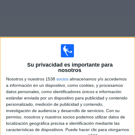
Noticias
Widget
Partidos en vivo de
Atlético FC
Su privacidad es importante para
nosotros
Partidos de hoy jueves, 6/8/2026
Nosotros y nuestros 1538
socios
almacenamos y/o accedemos
17:00
Torneo BetPlay DIMAYOR
a información en un dispositivo, como cookies, y procesamos
datos personales, como identificadores únicos e información
Atlético FC
estándar enviada por un dispositivo para publicidad y contenido
personalizado, medición de publicidad y contenido,
Real Santander
investigación de audiencia y desarrollo de servicios.
Con su
Win Sports TV YouTube
permiso, nosotros y nuestros socios podemos utilizar datos de
localización geográfica precisa e identificación mediante las
características de dispositivos. Puede hacer clic para otorgarnos
DATOS ESTADÍSTICOS DEL EQUIPO ATLÉTICO FC EN