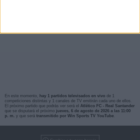
En este momento,
hay 1 partidos televisados en vivo
de 1
competiciones distintas y 1 canales de TV emitirán cada uno de ellos.
El próximo partido que podrás ver será el
Atlético FC - Real Santander
que se disputará el próximo
jueves, 6 de agosto de 2026 a las 11:00
p. m.
y que será
transmitido por Win Sports TV YouTube
.