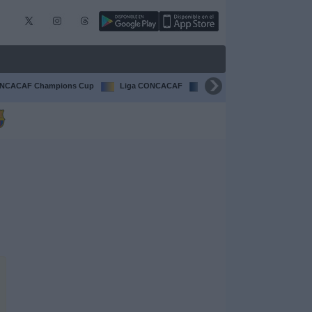
NCACAF Champions Cup
Liga CONCACAF
Champions League
F