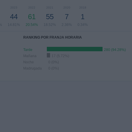
2023
2022
2021
2020
2018
44
61
55
7
1
%
14.81%
20.54%
18.52%
2.36%
0.34%
RANKING POR FRANJA HORARIA
Tarde
280 (94.28%)
Mañana
17 (5.72%)
Noche
0 (0%)
Madrugada
0 (0%)