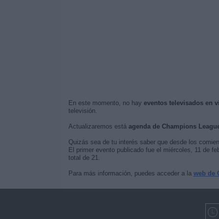
En este momento, no hay
eventos televisados en
televisión.
Actualizaremos está
agenda de Champions Leagu
Quizás sea de tu interés saber que desde los comie
El primer evento publicado fue el miércoles, 11 de
total de 21.
Para más información, puedes acceder a la
web de 