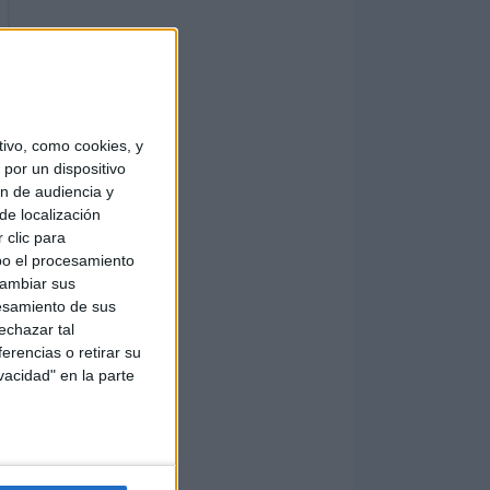
ivo, como cookies, y
por un dispositivo
ón de audiencia y
de localización
 clic para
bo el procesamiento
cambiar sus
esamiento de sus
echazar tal
erencias o retirar su
vacidad" en la parte