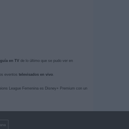
guía en TV
de lo último que se pudo ver en
mos eventos
televisados en vivo
.
hampions League Femenina es Disney+ Premium con un
cana