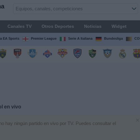
na
Canales TV
Otros Deportes
Noticias
Widget
ga EA Sports
Premier League
Serie A Italiana
Bundesliga
CO
l en vivo
×
hay ningún partido en vivo por TV. Puedes consultar el