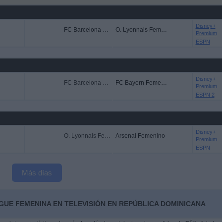
Disney+
FC Barcelona Femenino
O. Lyonnais Femenino
Premium
ESPN
Disney+
FC Barcelona Femenino
FC Bayern Femenino
Premium
ESPN 2
Disney+
O. Lyonnais Femenino
Arsenal Femenino
Premium
ESPN
Más días
GUE FEMENINA EN TELEVISIÓN EN REPÚBLICA DOMINICANA