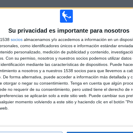
Su privacidad es importante para nosotros
TOTAL
TOTAL
36
11
s 1538
socios
almacenamos y/o accedemos a información en un disposit
sonales, como identificadores únicos e información estándar enviada 
Total equipos
CANALES
ntenido personalizado, medición de publicidad y contenido, investigaci
os.
Con su permiso, nosotros y nuestros socios podemos utilizar datos 
Ranking equipos por nº de partidos en abierto
identificación mediante las características de dispositivos. Puede hacer
ntimiento a nosotros y a nuestros 1538 socios para que llevemos a ca
FC Barcelona Femenino
46 (15.49%)
. De forma alternativa, puede acceder a información más detallada y 
O. Lyonnais Femenino
32 (10.77%)
e otorgar o negar su consentimiento.
Tenga en cuenta que algún proc
PSG Femenino
30 (10.1%)
de no requerir de su consentimiento, pero usted tiene el derecho de r
Chelsea Femenino
30 (10.1%)
referencias se aplicarán solo a este sitio web. Puede cambiar sus pref
FC Bayern Femenino
25 (8.42%)
alquier momento volviendo a este sitio y haciendo clic en el botón "Pri
 web.
Ver ranking completo
Ranking equipos por nº de partidos Visitante