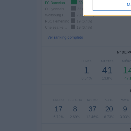
FC Barcelona Femenino
30 (10.1%)
M
O. Lyonnais Femenino
22 (7.41%)
Wolfsburg Femenino
20 (6.73%)
PSG Femenino
19 (6.4%)
Chelsea Femenino
19 (6.4%)
Ver ranking completo
Nº DE 
LUNES
MARTES
MIÉR
1
41
1
0.34%
13.8%
47.
ENERO
FEBRERO
MARZO
ABRIL
MAYO
17
8
37
20
9
5.72%
2.69%
12.46%
6.73%
3.03%