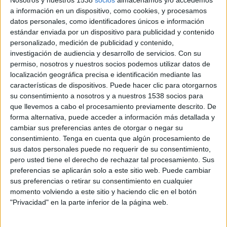
Nosotros y nuestros 1538
socios
almacenamos y/o accedemos
a información en un dispositivo, como cookies, y procesamos
datos personales, como identificadores únicos e información
Noticias
estándar enviada por un dispositivo para publicidad y contenido
personalizado, medición de publicidad y contenido,
Widget
investigación de audiencia y desarrollo de servicios.
Con su
permiso, nosotros y nuestros socios podemos utilizar datos de
localización geográfica precisa e identificación mediante las
Moto2 hoy, Motociclismo en vivo
características de dispositivos. Puede hacer clic para otorgarnos
su consentimiento a nosotros y a nuestros 1538 socios para
Partidos de hoy domingo, 9/8/2026
que llevemos a cabo el procesamiento previamente descrito. De
06:15
Moto2
forma alternativa, puede acceder a información más detallada y
cambiar sus preferencias antes de otorgar o negar su
G.P. Gran Bretaña (Silverstone)
consentimiento.
Tenga en cuenta que algún procesamiento de
Carrera
sus datos personales puede no requerir de su consentimiento,
MotoGP Videopass
Disney+ Premium
ESPN
pero usted tiene el derecho de rechazar tal procesamiento. Sus
preferencias se aplicarán solo a este sitio web. Puede cambiar
sus preferencias o retirar su consentimiento en cualquier
Sábado, 29/8/2026
momento volviendo a este sitio y haciendo clic en el botón
07:40
Moto2
"Privacidad" en la parte inferior de la página web.
G.P. Aragón (Motorland)
Clasificación