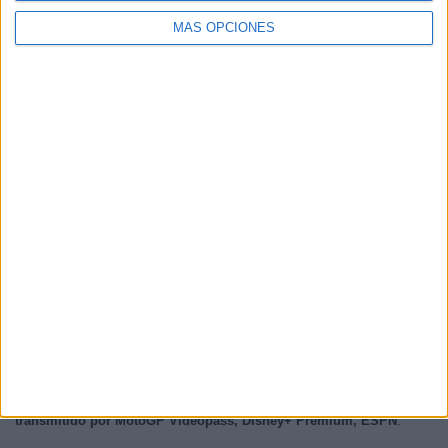
MÁS OPCIONES
En este momento,
hay 21 partidos eventos en vivo y 3 canales de
TV emitirán cada uno de ellos.
El próximo partido que se podrá ver
será el
G.P. Gran Bretaña (Silverstone) (Carrera)
que se disputará el
próximo
domingo, 9 de agosto de 2026 a las 12:15 p. m.
y que será
transmitido por MotoGP Videopass, Disney+ Premium, ESPN
.