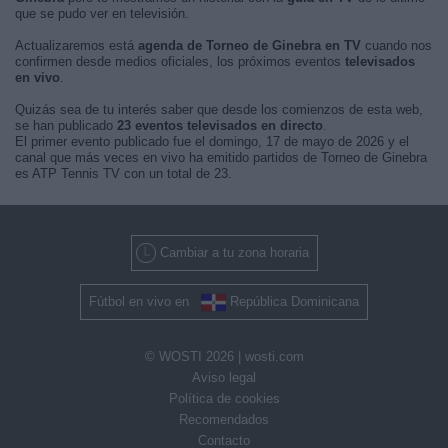
que se pudo ver en televisión.
Actualizaremos está
agenda de Torneo de Ginebra en TV
cuando nos
confirmen desde medios oficiales, los próximos eventos
televisados
en vivo
.
Quizás sea de tu interés saber que desde los comienzos de esta web,
se han publicado
23 eventos televisados en directo
.
El primer evento publicado fue el domingo, 17 de mayo de 2026 y el
canal que más veces en vivo ha emitido partidos de Torneo de Ginebra
es ATP Tennis TV con un total de 23.
Cambiar a tu zona horaria
Fútbol en vivo en
República Dominicana
© WOSTI 2026 |
wosti.com
Aviso legal
Política de cookies
Recomendados
Contacto