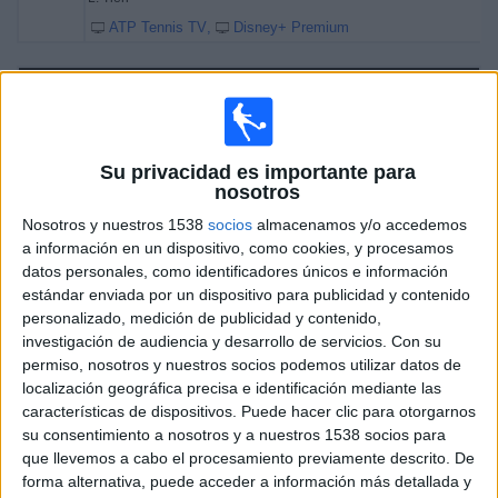
ATP Tennis TV
Disney+ Premium
Viernes, 22/5/2026
08:10
Torneo de Ginebra
Semifinal 1
ATP 250
Su privacidad es importante para
nosotros
C. Ruud
Nosotros y nuestros 1538
socios
almacenamos y/o accedemos
M. Navone
a información en un dispositivo, como cookies, y procesamos
ATP Tennis TV
Disney+ Premium
datos personales, como identificadores únicos e información
estándar enviada por un dispositivo para publicidad y contenido
10:10
Torneo de Ginebra
personalizado, medición de publicidad y contenido,
Semifinal 2
investigación de audiencia y desarrollo de servicios.
Con su
ATP 250
permiso, nosotros y nuestros socios podemos utilizar datos de
localización geográfica precisa e identificación mediante las
L. Tien
características de dispositivos. Puede hacer clic para otorgarnos
A. Bublik
su consentimiento a nosotros y a nuestros 1538 socios para
ATP Tennis TV
Disney+ Premium
que llevemos a cabo el procesamiento previamente descrito. De
forma alternativa, puede acceder a información más detallada y