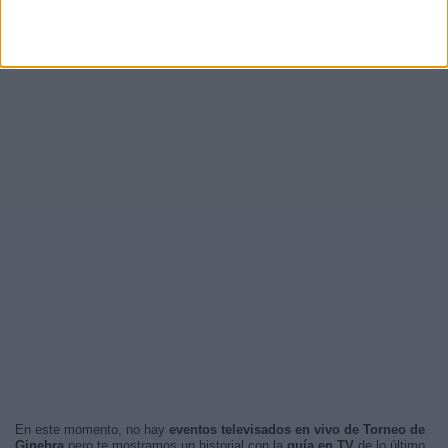
En este momento, no hay
eventos televisados en vivo de Torneo de
Ginebra
pero te mostramos un historial con la
guía en TV
de lo último