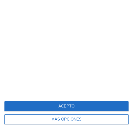
ATP Tennis TV
136 (100%)
Star+
48 (35.29%)
Disney+ Premium
45 (33.09%)
Ver ranking completo
MEDIA
DÍAS
TOTAL
1.7
1910
3
CANALES POR
SIN PARTIDO
CANALES TV
PARTIDO
GRATUÍTO
3 Canales de pago
100%
0 Canales en abierto
0%
ACEPTO
TOTAL
TOTAL
104
3
MÁS OPCIONES
Total equipos
CANALES