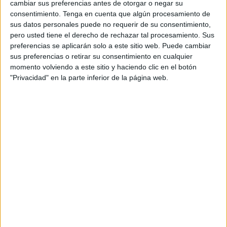
cambiar sus preferencias antes de otorgar o negar su
Jueves, 21/5/2026
consentimiento.
Tenga en cuenta que algún procesamiento de
07:10
Torneo de Ginebra
sus datos personales puede no requerir de su consentimiento,
1/4 de Final
pero usted tiene el derecho de rechazar tal procesamiento. Sus
preferencias se aplicarán solo a este sitio web. Puede cambiar
M. Navone
sus preferencias o retirar su consentimiento en cualquier
J. Munar
momento volviendo a este sitio y haciendo clic en el botón
ATP Tennis TV
Disney+ Premium
"Privacidad" en la parte inferior de la página web.
09:05
Torneo de Ginebra
1/4 de Final
A. Popyrin
C. Ruud
ATP Tennis TV
Disney+ Premium
12:10
Torneo de Ginebra
1/4 de Final
A. Michelsen
L. Tien
ATP Tennis TV
Disney+ Premium