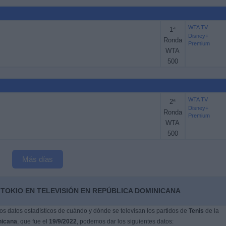
WTA TV
1ª
Disney+
Ronda
Premium
WTA
500
WTA TV
2ª
Disney+
Ronda
Premium
WTA
500
Más días
TOKIO EN TELEVISIÓN EN REPÚBLICA DOMINICANA
s datos estadísticos de cuándo y dónde se televisan los partidos de
Tenis
de la
nicana
, que fue el
19/9/2022
, podemos dar los siguientes datos: