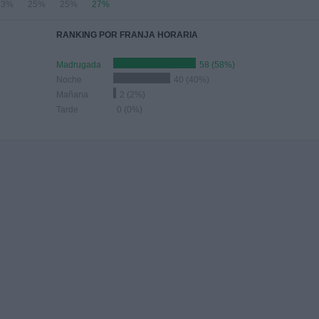
23%
25%
25%
27%
RANKING POR FRANJA HORARIA
Madrugada
58 (58%)
Noche
40 (40%)
Mañana
2 (2%)
Tarde
0 (0%)