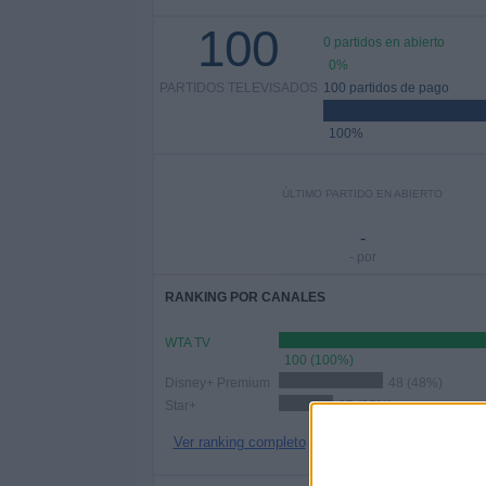
100
0 partidos en abierto
0%
PARTIDOS TELEVISADOS
100 partidos de pago
100%
ÚLTIMO PARTIDO EN ABIERTO
-
- por
RANKING POR CANALES
WTA TV
100 (100%)
Disney+ Premium
48 (48%)
Star+
25 (25%)
Ver ranking completo