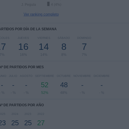
J. Pegula
4 (4%)
Ver ranking completo
PARTIDOS POR DÍA DE LA SEMANA
COLES
JUEVES
VIERNES
SÁBADO
DOMINGO
17
16
14
8
7
7%
16%
14%
8%
7%
Nº DE PARTIDOS POR MES
UNIO
JULIO
AGOSTO
SEPTIEMBRE
OCTUBRE
NOVIEMBRE
DICIEMBRE
-
-
-
52
48
-
-
- %
- %
- %
52%
48%
- %
- %
Nº DE PARTIDOS POR AÑO
2025
2024
2023
2022
23
25
25
27