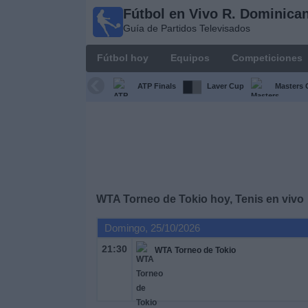
Fútbol en Vivo R. Dominica
Fútbol en
Guía de Partidos Televisados
Vivo R.
Dominicana
Fútbol hoy
Equipos
Competiciones
Guía de Partidos
Televisados
ATP Finals
Laver Cup
Masters 
Fútbol
hoy
Equipos
WTA Torneo de Tokio hoy, Tenis en vivo
Competiciones
Domingo, 25/10/2026
Canales
21:30
WTA Torneo de Tokio
TV
Otros
Deportes