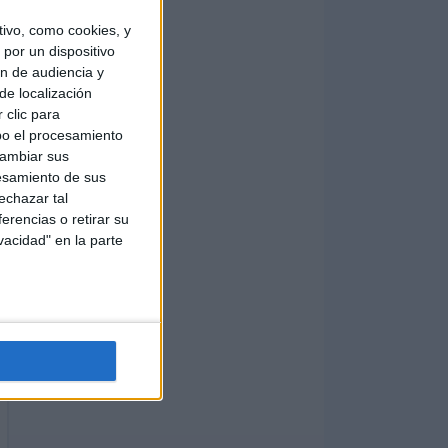
ivo, como cookies, y
por un dispositivo
ón de audiencia y
de localización
 clic para
bo el procesamiento
cambiar sus
esamiento de sus
echazar tal
erencias o retirar su
vacidad" en la parte