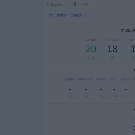
B. Bencic
4 (4%)
Ver ranking completo
Nº DE 
LUNES
MARTES
MIÉR
20
18
20%
18%
1
ENERO
FEBRERO
MARZO
ABRIL
MAYO
J
-
-
-
-
-
- %
- %
- %
- %
- %