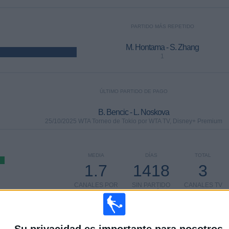
PARTIDO MÁS REPETIDO
M. Hontama - S. Zhang
1
ÚLTIMO PARTIDO DE PAGO
B. Bencic - L. Noskova
25/10/2025 WTA Torneo de Tokio por WTA TV, Disney+ Premium
MEDIA
DÍAS
TOTAL
1.7
1418
3
CANALES POR
SIN PARTIDO
CANALES TV
PARTIDO
GRATUÍTO