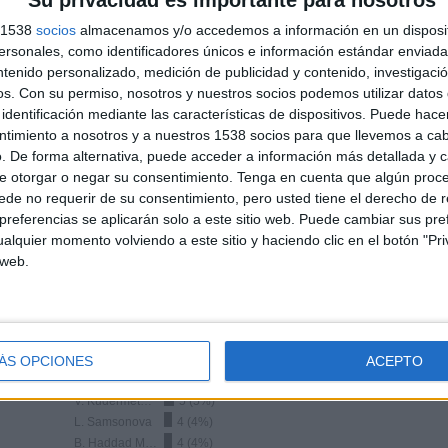
Su privacidad es importante para nosotros
TOTAL
TOTAL
s 1538
socios
almacenamos y/o accedemos a información en un disposit
100%
73
3
sonales, como identificadores únicos e información estándar enviada 
ntenido personalizado, medición de publicidad y contenido, investigaci
Total equipos
CANALES
os.
Con su permiso, nosotros y nuestros socios podemos utilizar datos 
identificación mediante las características de dispositivos. Puede hacer
Ranking equipos por nº de partidos en abierto
ntimiento a nosotros y a nuestros 1538 socios para que llevemos a ca
. De forma alternativa, puede acceder a información más detallada y 
e otorgar o negar su consentimiento.
Tenga en cuenta que algún proc
Ver ranking completo
de no requerir de su consentimiento, pero usted tiene el derecho de r
referencias se aplicarán solo a este sitio web. Puede cambiar sus pref
alquier momento volviendo a este sitio y haciendo clic en el botón "Pri
 web.
Ranking equipos por nº de partidos Visitante
ÁS OPCIONES
ACEPTO
S. Kenin
6 (6%)
V. Kudermetova
5 (5%)
L. Samsonova
4 (4%)
B. Haddad Maia
4 (4%)