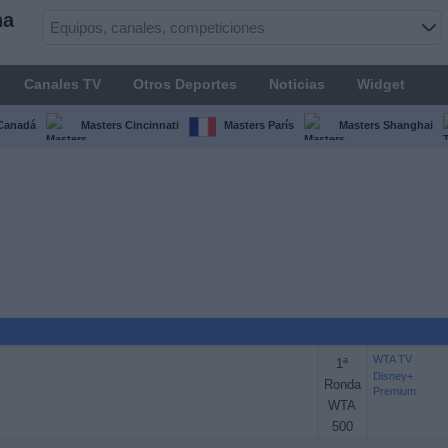
na
Canales TV
Otros Deportes
Noticias
Widget
Canadá
Masters Cincinnati
Masters París
Masters Shanghai
WTA TV
1ª
Disney+
Ronda
Premium
WTA
500