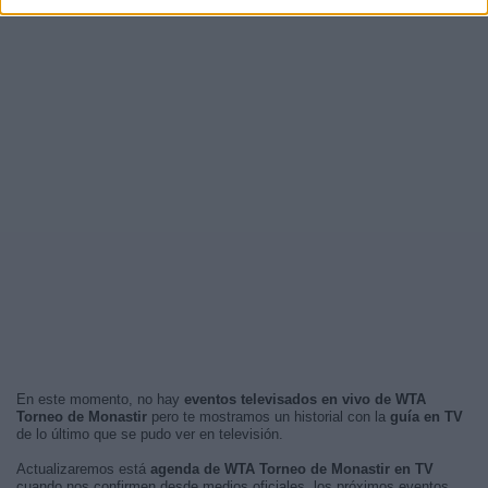
En este momento, no hay
eventos televisados en vivo de WTA
Torneo de Monastir
pero te mostramos un historial con la
guía en TV
de lo último que se pudo ver en televisión.
Actualizaremos está
agenda de WTA Torneo de Monastir en TV
cuando nos confirmen desde medios oficiales, los próximos eventos