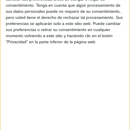
consentimiento.
Tenga en cuenta que algún procesamiento de
S. Sorribes
sus datos personales puede no requerir de su consentimiento,
pero usted tiene el derecho de rechazar tal procesamiento. Sus
R. Sramkova
preferencias se aplicarán solo a este sitio web. Puede cambiar
WTA TV
Disney+ Premium
sus preferencias o retirar su consentimiento en cualquier
12:30
WTA Torneo de Monastir
momento volviendo a este sitio y haciendo clic en el botón
1/4 de Final
"Privacidad" en la parte inferior de la página web.
L. Bronzetti
A. Ruzic
WTA TV
Disney+ Premium
16:10
WTA Torneo de Monastir
1/4 de Final
E. Lys
Z. Sonmez
WTA TV
Disney+ Premium
18:05
WTA Torneo de Monastir
1/4 de Final