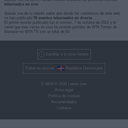
televisados en vivo
.
Quizás sea de tu interés saber que desde los comienzos de esta web,
se han publicado
50 eventos televisados en directo
.
El primer evento publicado fue el viernes, 7 de octubre de 2022 y el
canal que más veces en vivo ha emitido partidos de WTA Torneo de
Monastir es WTA TV con un total de 50.
Cambiar a tu zona horaria
Fútbol en vivo en
República Dominicana
© WOSTI 2026 |
wosti.com
Aviso legal
Política de cookies
Recomendados
Contacto