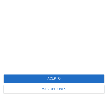
Disney+ Premium
20 (29.41%)
Ver ranking completo
MEDIA
DÍAS
TOTAL
1.6
1402
3
CANALES POR
SIN PARTIDO
CANALES TV
PARTIDO
GRATUÍTO
3 Canales de pago
100%
0 Canales en abierto
0%
TOTAL
TOTAL
ACEPTO
56
3
MÁS OPCIONES
Total equipos
CANALES
Ranking equipos por nº de partidos