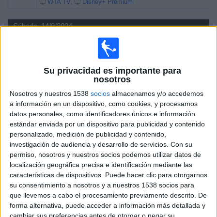
WTA TV
Disney+ Premium
Sábado, 14/9/2024
11:00
WTA Torneo de Monastir
Semifinal 1
Su privacidad es importante para
L. Bronzetti
nosotros
R. Sramkova
Nosotros y nuestros 1538
socios
almacenamos y/o accedemos
WTA TV
Disney+ Premium
a información en un dispositivo, como cookies, y procesamos
13:30
WTA Torneo de Monastir
datos personales, como identificadores únicos e información
Semifinal 2
estándar enviada por un dispositivo para publicidad y contenido
personalizado, medición de publicidad y contenido,
E. Lys
investigación de audiencia y desarrollo de servicios.
Con su
S. Kartal
permiso, nosotros y nuestros socios podemos utilizar datos de
localización geográfica precisa e identificación mediante las
WTA TV
Disney+ Premium
características de dispositivos. Puede hacer clic para otorgarnos
su consentimiento a nosotros y a nuestros 1538 socios para
Viernes, 13/9/2024
que llevemos a cabo el procesamiento previamente descrito. De
forma alternativa, puede acceder a información más detallada y
11:00
WTA Torneo de Monastir
cambiar sus preferencias antes de otorgar o negar su
1/4 de Final