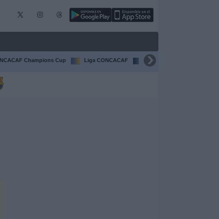
NCACAF Champions Cup
Liga CONCACAF
Champions League
F