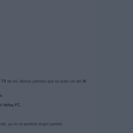
n TV
de los últimos partidos que se pudo ver del
Al
vo
.
l Ittifaq FC
.
da, ya no se perderá ningún partido.