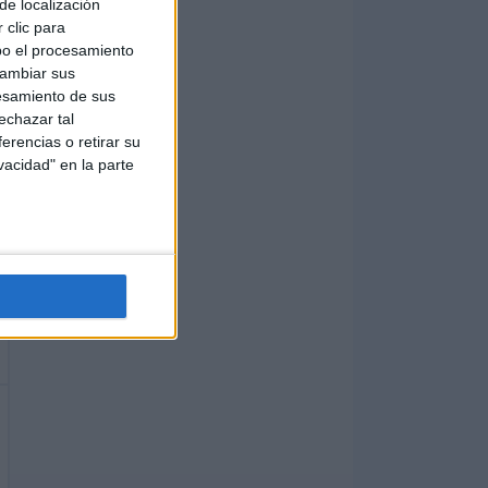
de localización
 clic para
bo el procesamiento
cambiar sus
esamiento de sus
echazar tal
erencias o retirar su
vacidad" en la parte