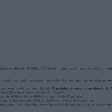
sados en vivo del Al Ittifaq FC
pero te mostramos un historial con la
guía e
cuando nos confirmen desde medios oficiales, los próximos
partidos en vi
nzos de esta web, se han publicado
13 partidos televisados en directo del A
 de 2026 entre el Masfout Club - Al Ittifaq FC.
dos del Al Ittifaq FC es FIFA+ con un total de 13 partidos.
ces se ha televisado el Al Ittifaq FC con un total de 13 partidos.
preguntas más habituales que se hacen los aficionados y gracias a esta Agen