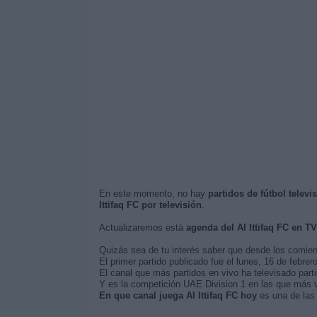
En este momento, no hay
partidos de fútbol televi
Ittifaq FC por televisión
.
Actualizaremos está
agenda del Al Ittifaq FC en TV
Quizás sea de tu interés saber que desde los comie
El primer partido publicado fue el lunes, 16 de febrero
El canal que más partidos en vivo ha televisado parti
Y es la competición UAE Division 1 en las que más ve
En que canal juega Al Ittifaq FC hoy
es una de las 