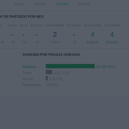
7.41%
18.52%
37.04%
29.63%
Nº DE PARTIDOS POR MES
O
JUNIO
JULIO
AGOSTO
SEPTIEMBRE
OCTUBRE
NOVIEMBRE
DICIEMBRE
-
-
-
2
-
4
4
1%
- %
- %
- %
7.41%
- %
14.81%
14.81%
RANKING POR FRANJA HORARIA
Mañana
23 (85.19%)
Tarde
3 (11.11%)
Noche
1 (3.7%)
Madrugada
0 (0%)