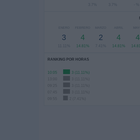
3.7%
3.7%
- %
ENERO
FEBRERO
MARZO
ABRIL
MAY
3
4
2
4
4
11.11%
14.81%
7.41%
14.81%
14.8
RANKING POR HORAS
10:05
3 (11.11%)
13:00
3 (11.11%)
09:25
3 (11.11%)
07:45
3 (11.11%)
09:55
2 (7.41%)