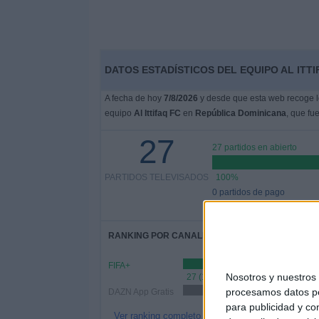
DATOS ESTADÍSTICOS DEL EQUIPO AL ITTI
A fecha de hoy
7/8/2026
y desde que esta web recoge lo
equipo
Al Ittifaq FC
en
República Dominicana
, que fu
27
27 partidos en abierto
PARTIDOS TELEVISADOS
100%
0 partidos de pago
0%
RANKING POR CANALES
FIFA+
Nosotros y nuestro
27 (100%)
procesamos datos per
DAZN App Gratis
14 (51.85%)
para publicidad y co
Ver ranking completo