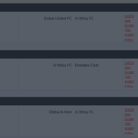
DAZN
Dubai United FC
Al Ittifaq FC
App
Gratis
(Ver
gratis)
FIFA+
DAZN
Al Ittifaq FC
Emirates Club
App
Gratis
(Ver
gratis)
FIFA+
DAZN
Dibba Al-Hisn
Al Ittifaq FC
App
Gratis
(Ver
gratis)
FIFA+