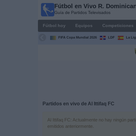
Fútbol en Vivo R. Dominica
Fútbol en
Guía de Partidos Televisados
Vivo R.
Dominicana
Fútbol hoy
Equipos
Competiciones
Guía de Partidos
Televisados
FIFA Copa Mundial 2026
LDF
La Li
Fútbol
hoy
Equipos
Competiciones
Partidos en vivo de
Al Ittifaq FC
Canales
TV
Al Ittifaq FC: Actualmente no hay ningún parti
emitidos anteriormente.
Otros
Deportes