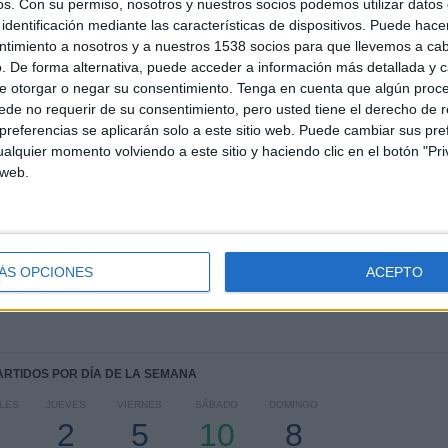
os.
Con su permiso, nosotros y nuestros socios podemos utilizar datos 
identificación mediante las características de dispositivos. Puede hacer
ntimiento a nosotros y a nuestros 1538 socios para que llevemos a ca
TOTAL
MÁXIMO
TOTAL
. De forma alternativa, puede acceder a información más detallada y 
1
2
14
e otorgar o negar su consentimiento.
Tenga en cuenta que algún proc
de no requerir de su consentimiento, pero usted tiene el derecho de r
COMPETICIONES
VS Al Arabi UAE
RIVALES
referencias se aplicarán solo a este sitio web. Puede cambiar sus pref
alquier momento volviendo a este sitio y haciendo clic en el botón "Pri
RANKING POR COMPETICIONES
 web.
UAE Division 1
27 (100%)
Ver ranking completo
ÁS OPCIONES
ACEPTO
PARTIDOS POR DÍA DE LA SEMANA
LES
JUEVES
VIERNES
SÁBADO
DOMINGO
2
5
10
8