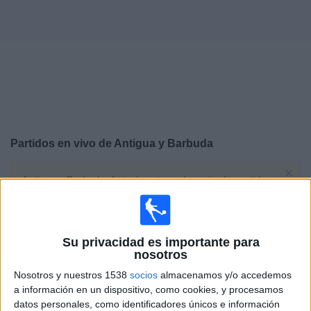
Noticias
Widget
Partidos en vivo de
Antigua y Barbuda
×
Antigua y Barbuda: Actualmente no hay ningún partido
en vivo por TV. Puedes consultar el historial de partidos
emitidos anteriormente.
Su privacidad es importante para
Jueves, 30/7/2026
nosotros
18:00
CONCACAF U20
Nosotros y nuestros 1538
socios
almacenamos y/o accedemos
a información en un dispositivo, como cookies, y procesamos
Costa Rica
datos personales, como identificadores únicos e información