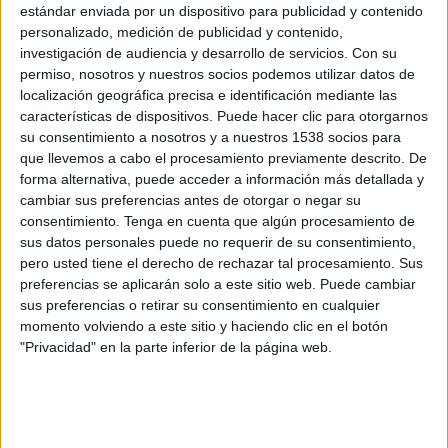
Antigua y Barbuda
estándar enviada por un dispositivo para publicidad y contenido
personalizado, medición de publicidad y contenido,
Disney+ Premium
ESPN
investigación de audiencia y desarrollo de servicios.
Con su
permiso, nosotros y nuestros socios podemos utilizar datos de
Lunes, 27/7/2026
localización geográfica precisa e identificación mediante las
características de dispositivos. Puede hacer clic para otorgarnos
19:00
CONCACAF U20
su consentimiento a nosotros y a nuestros 1538 socios para
Antigua y Barbuda
que llevemos a cabo el procesamiento previamente descrito. De
forma alternativa, puede acceder a información más detallada y
Guatemala
cambiar sus preferencias antes de otorgar o negar su
Disney+ Premium
ESPN
consentimiento.
Tenga en cuenta que algún procesamiento de
sus datos personales puede no requerir de su consentimiento,
Viernes, 24/7/2026
pero usted tiene el derecho de rechazar tal procesamiento. Sus
preferencias se aplicarán solo a este sitio web. Puede cambiar
19:00
CONCACAF U20
sus preferencias o retirar su consentimiento en cualquier
momento volviendo a este sitio y haciendo clic en el botón
México
"Privacidad" en la parte inferior de la página web.
Antigua y Barbuda
Disney+ Premium
Más días