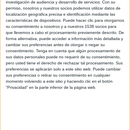
investigación de audiencia y desarrollo de servicios.
Con su
15:00
La Liga EA Sports
permiso, nosotros y nuestros socios podemos utilizar datos de
localización geográfica precisa e identificación mediante las
At. Madrid
características de dispositivos. Puede hacer clic para otorgarnos
Málaga
su consentimiento a nosotros y a nuestros 1538 socios para
SKY Sports (504-546)
que llevemos a cabo el procesamiento previamente descrito. De
forma alternativa, puede acceder a información más detallada y
cambiar sus preferencias antes de otorgar o negar su
Domingo, 23/8/2026
consentimiento.
Tenga en cuenta que algún procesamiento de
11:00
La Liga EA Sports
sus datos personales puede no requerir de su consentimiento,
pero usted tiene el derecho de rechazar tal procesamiento. Sus
At. Madrid
preferencias se aplicarán solo a este sitio web. Puede cambiar
Villarreal
sus preferencias o retirar su consentimiento en cualquier
momento volviendo a este sitio y haciendo clic en el botón
SKY Sports (504-546)
"Privacidad" en la parte inferior de la página web.
Más días
DATOS ESTADÍSTICOS DEL EQUIPO AT. MADRID EN
TELEVISIÓN EN REPÚBLICA DOMINICANA