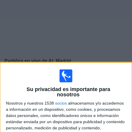
Noticias
Widget
Partidos en vivo de
At. Madrid
Partidos de hoy domingo, 9/8/2026
07:00
Amistoso
Su privacidad es importante para
nosotros
Manchester City
At. Madrid
Nosotros y nuestros 1538
socios
almacenamos y/o accedemos
a información en un dispositivo, como cookies, y procesamos
Disney+ Premium
ESPN
datos personales, como identificadores únicos e información
estándar enviada por un dispositivo para publicidad y contenido
Miércoles, 19/8/2026
personalizado, medición de publicidad y contenido,