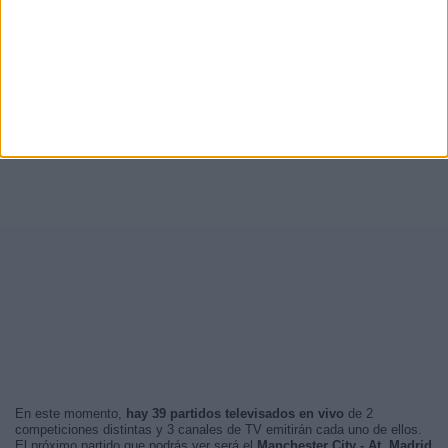
En este momento,
hay 39 partidos televisados en vivo
de 2
competiciones distintas y 3 canales de TV emitirán cada uno de ellos.
El próximo partido que podrás ver será el
Manchester City - At. Madrid