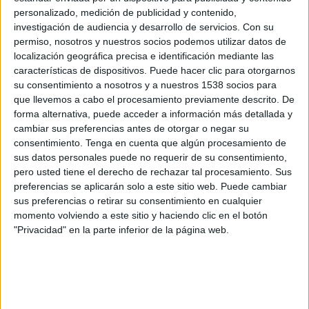
Avaí
personalizado, medición de publicidad y contenido,
Fanatiz (Míralo en vivo)
Brasileirão Play
investigación de audiencia y desarrollo de servicios.
Con su
permiso, nosotros y nuestros socios podemos utilizar datos de
localización geográfica precisa e identificación mediante las
Miércoles, 12/2/2025
características de dispositivos. Puede hacer clic para otorgarnos
18:30
Campeonato Catarinense
su consentimiento a nosotros y a nuestros 1538 socios para
que llevemos a cabo el procesamiento previamente descrito. De
Marcílio Dias
forma alternativa, puede acceder a información más detallada y
Barra do Garças FC
cambiar sus preferencias antes de otorgar o negar su
consentimiento.
Tenga en cuenta que algún procesamiento de
Fanatiz (Míralo en vivo)
Brasileirão Play
sus datos personales puede no requerir de su consentimiento,
pero usted tiene el derecho de rechazar tal procesamiento. Sus
Sábado, 8/2/2025
preferencias se aplicarán solo a este sitio web. Puede cambiar
sus preferencias o retirar su consentimiento en cualquier
14:30
Campeonato Catarinense
momento volviendo a este sitio y haciendo clic en el botón
Barra do Garças FC
"Privacidad" en la parte inferior de la página web.
Figueirense
Fanatiz (Míralo en vivo)
Brasileirão Play
Más días