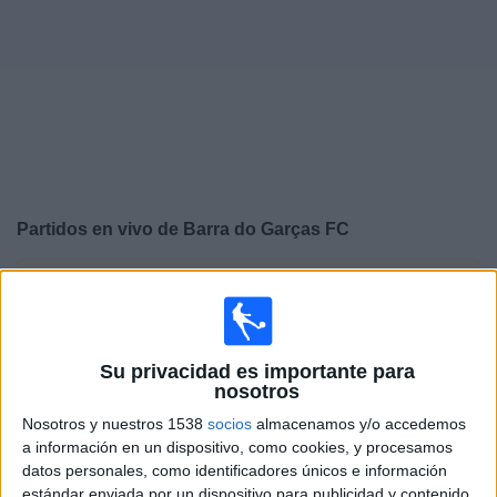
Noticias
Widget
Partidos en vivo de
Barra do Garças FC
×
Barra do Garças FC: Actualmente no hay ningún partido
en vivo por TV. Puedes consultar el historial de partidos
emitidos anteriormente.
Su privacidad es importante para
nosotros
Sábado, 15/2/2025
Nosotros y nuestros 1538
socios
almacenamos y/o accedemos
16:00
Campeonato Catarinense
a información en un dispositivo, como cookies, y procesamos
datos personales, como identificadores únicos e información
Barra do Garças FC
estándar enviada por un dispositivo para publicidad y contenido