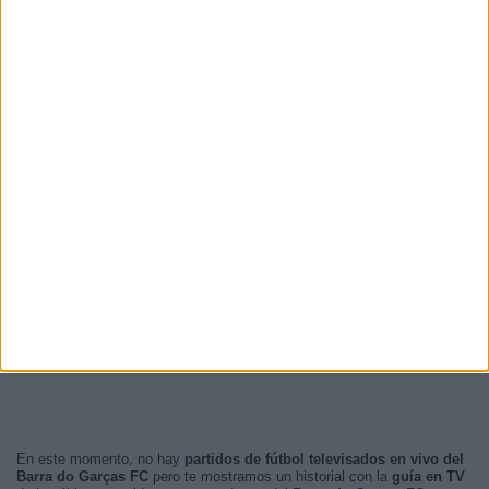
En este momento, no hay
partidos de fútbol televisados en vivo del
Barra do Garças FC
pero te mostramos un historial con la
guía en TV