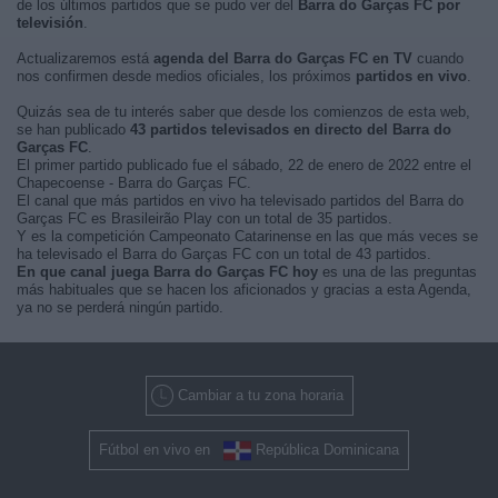
de los últimos partidos que se pudo ver del
Barra do Garças FC por
televisión
.
Actualizaremos está
agenda del Barra do Garças FC en TV
cuando
nos confirmen desde medios oficiales, los próximos
partidos en vivo
.
Quizás sea de tu interés saber que desde los comienzos de esta web,
se han publicado
43 partidos televisados en directo del Barra do
Garças FC
.
El primer partido publicado fue el sábado, 22 de enero de 2022 entre el
Chapecoense - Barra do Garças FC.
El canal que más partidos en vivo ha televisado partidos del Barra do
Garças FC es Brasileirão Play con un total de 35 partidos.
Y es la competición Campeonato Catarinense en las que más veces se
ha televisado el Barra do Garças FC con un total de 43 partidos.
En que canal juega Barra do Garças FC hoy
es una de las preguntas
más habituales que se hacen los aficionados y gracias a esta Agenda,
ya no se perderá ningún partido.
Cambiar a tu zona horaria
Fútbol en vivo en
República Dominicana