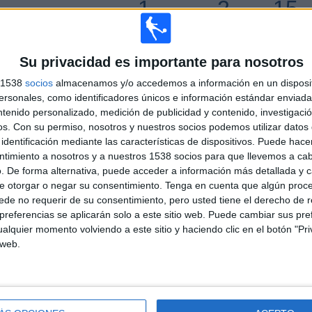
1
2
15
COMPETICIONES
VS SAT
RIVALES
Femenino
Su privacidad es importante para nosotros
RANKING POR COMPETICIONES
s 1538
socios
almacenamos y/o accedemos a información en un disposit
Campeonato Femenino
17 (100%)
sonales, como identificadores únicos e información estándar enviada 
ntenido personalizado, medición de publicidad y contenido, investigaci
Ver ranking completo
os.
Con su permiso, nosotros y nuestros socios podemos utilizar datos 
identificación mediante las características de dispositivos. Puede hacer
ntimiento a nosotros y a nuestros 1538 socios para que llevemos a ca
. De forma alternativa, puede acceder a información más detallada y 
e otorgar o negar su consentimiento.
Tenga en cuenta que algún proc
de no requerir de su consentimiento, pero usted tiene el derecho de r
PARTIDOS POR DÍA DE LA SEMANA
referencias se aplicarán solo a este sitio web. Puede cambiar sus pref
alquier momento volviendo a este sitio y haciendo clic en el botón "Pri
OLES
JUEVES
VIERNES
SÁBADO
DOMINGO
 web.
1
-
4
6
5
8%
- %
23.53%
35.29%
29.41%
Nº DE PARTIDOS POR MES