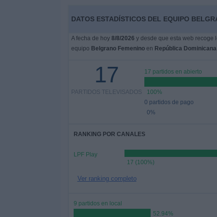
DATOS ESTADÍSTICOS DEL EQUIPO BELGR
Noticias
A fecha de hoy
8/8/2026
y desde que esta web recoge lo
Widget
equipo
Belgrano Femenino
en
República Dominicana
17
17 partidos en abierto
PARTIDOS TELEVISADOS
100%
0 partidos de pago
0%
RANKING POR CANALES
LPF Play
17 (100%)
Ver ranking completo
9 partidos en local
52.94%