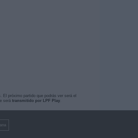
. El próximo partido que podrás ver será el
e será
transmitido por LPF Play
.
cana