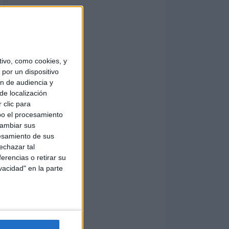
ivo, como cookies, y
por un dispositivo
ón de audiencia y
de localización
 clic para
bo el procesamiento
cambiar sus
esamiento de sus
echazar tal
erencias o retirar su
vacidad" en la parte