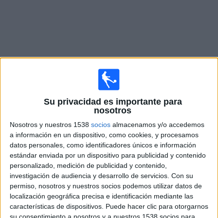
Noticias
Widget
Partidos en vivo de
Gimnasia LP Femenino
Su privacidad es importante para
nosotros
Mañana sábado, 8/8/2026
Nosotros y nuestros 1538
socios
almacenamos y/o accedemos
a información en un dispositivo, como cookies, y procesamos
14:00
Campeonato Femenino
datos personales, como identificadores únicos e información
estándar enviada por un dispositivo para publicidad y contenido
Lanús
personalizado, medición de publicidad y contenido,
Gimnasia LP Femenino
investigación de audiencia y desarrollo de servicios.
Con su
LPF Play
permiso, nosotros y nuestros socios podemos utilizar datos de
localización geográfica precisa e identificación mediante las
características de dispositivos. Puede hacer clic para otorgarnos
DATOS ESTADÍSTICOS DEL EQUIPO GIMNASIA LP
su consentimiento a nosotros y a nuestros 1538 socios para