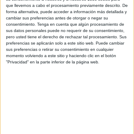
FEMENINO EN TELEVISIÓN EN REPÚBLICA DOMINICANA
que llevemos a cabo el procesamiento previamente descrito. De
forma alternativa, puede acceder a información más detallada y
A fecha de hoy
7/8/2026
y desde que esta web recoge los datos
cambiar sus preferencias antes de otorgar o negar su
estadísticos de cuándo y dónde se transmiten los partidos de
Fútbol
del
consentimiento.
Tenga en cuenta que algún procesamiento de
equipo
Gimnasia LP Femenino
en
República Dominicana
, que fue el
sus datos personales puede no requerir de su consentimiento,
15/3/2026
, podemos dar los siguientes datos:
pero usted tiene el derecho de rechazar tal procesamiento. Sus
preferencias se aplicarán solo a este sitio web. Puede cambiar
17
sus preferencias o retirar su consentimiento en cualquier
momento volviendo a este sitio y haciendo clic en el botón
PARTIDOS TELEVISADOS
"Privacidad" en la parte inferior de la página web.
17 partidos en abierto
100%
0 partidos de pago
0%
ÚLTIMO PARTIDO EN ABIERTO
Gimnasia LP Femenino - San Luis FC
2/8/2026 Campeonato Femenino por LPF Play
RANKING POR CANALES