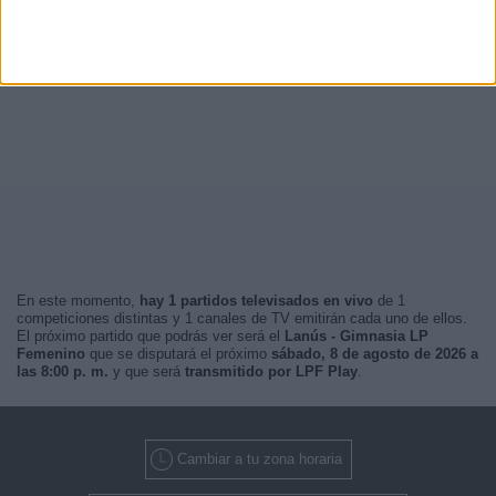
En este momento,
hay 1 partidos televisados en vivo
de 1
competiciones distintas y 1 canales de TV emitirán cada uno de ellos.
El próximo partido que podrás ver será el
Lanús - Gimnasia LP
Femenino
que se disputará el próximo
sábado, 8 de agosto de 2026 a
las 8:00 p. m.
y que será
transmitido por LPF Play
.
Cambiar a tu zona horaria