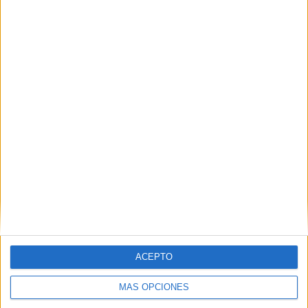
TOTAL
MÁXIMO
TOTAL
3
7
28
COMPETICIONES
VS Racing Club
RIVALES
RANKING POR EQUIPOS
Racing Club
7 (11.11%)
Rampla Juniors
5 (7.94%)
Uruguay Montevideo
4 (6.35%)
Albión
4 (6.35%)
Progreso
3 (4.76%)
Ver ranking completo
RANKING POR COMPETICIONES
Segunda Uruguay
39 (61.9%)
ACEPTO
Liga AUF Uruguaya
23 (36.51%)
Copa AUF Uruguay
1 (1.59%)
MÁS OPCIONES
Ver ranking completo