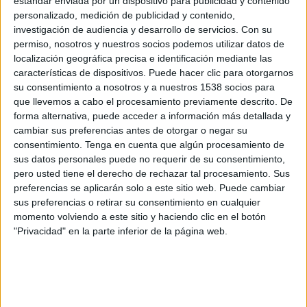
estándar enviada por un dispositivo para publicidad y contenido
Progreso
personalizado, medición de publicidad y contenido,
Antel TV Internacional
Disney+ Premium
investigación de audiencia y desarrollo de servicios.
Con su
permiso, nosotros y nuestros socios podemos utilizar datos de
Domingo, 2/8/2026
localización geográfica precisa e identificación mediante las
características de dispositivos. Puede hacer clic para otorgarnos
14:00
Liga AUF Uruguaya
su consentimiento a nosotros y a nuestros 1538 socios para
que llevemos a cabo el procesamiento previamente descrito. De
Central Español
forma alternativa, puede acceder a información más detallada y
Liverpool FC
cambiar sus preferencias antes de otorgar o negar su
Antel TV Internacional
Disney+ Premium
consentimiento.
Tenga en cuenta que algún procesamiento de
sus datos personales puede no requerir de su consentimiento,
pero usted tiene el derecho de rechazar tal procesamiento. Sus
Sábado, 25/7/2026
preferencias se aplicarán solo a este sitio web. Puede cambiar
14:00
Liga AUF Uruguaya
sus preferencias o retirar su consentimiento en cualquier
momento volviendo a este sitio y haciendo clic en el botón
Central Español
"Privacidad" en la parte inferior de la página web.
Cerro Largo
Antel TV Internacional
Disney+ Premium
Más días