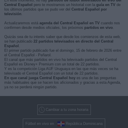
En este momento, no hay
partidos de fútbol televisados en vivo del
Central Español
pero te mostramos un historial con la
guía en TV
de
los últimos partidos que se pudo ver del
Central Español por
televisión
.
Actualizaremos está
agenda del Central Español en TV
cuando nos
confirmen desde medios oficiales, los próximos
partidos en vivo
.
Quizás sea de tu interés saber que desde los comienzos de esta web,
se han publicado
22 partidos televisados en directo del Central
Español
.
El primer partido publicado fue el domingo, 15 de febrero de 2026 entre
el Central Español - Peñarol.
El canal que más partidos en vivo ha televisado partidos del Central
Español es Disney+ Premium con un total de 22 partidos.
Y es la competición Liga AUF Uruguaya en las que más veces se ha
televisado el Central Español con un total de 22 partidos.
En que canal juega Central Español hoy
es una de las preguntas
más habituales que se hacen los aficionados y gracias a esta Agenda,
ya no se perderá ningún partido.
Cambiar a tu zona horaria
Fútbol en vivo en
República Dominicana