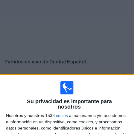
Noticias
Widget
Partidos en vivo de
Central Español
×
Central Español: Actualmente no hay ningún partido en
vivo por TV. Puedes consultar el historial de partidos
emitidos anteriormente.
Su privacidad es importante para
nosotros
Sábado, 8/8/2026
Nosotros y nuestros 1538
socios
almacenamos y/o accedemos
10:00
Liga AUF Uruguaya
a información en un dispositivo, como cookies, y procesamos
datos personales, como identificadores únicos e información
Central Español