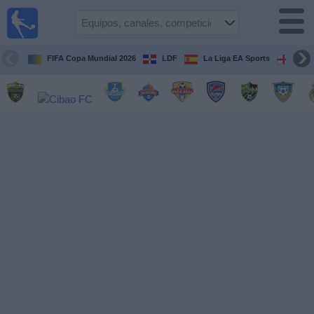
Fútbol en
Vivo R.
Dominicana
FIFA Copa Mundial 2026
LDF
La Liga EA Sports
Prem
Guía de Partidos
Televisados
Fútbol
hoy
Equipos
Competiciones
Canales
TV
Otros
Deportes