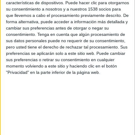
características de dispositivos. Puede hacer clic para otorgarnos
DATOS ESTADÍSTICOS DEL EQUIPO DEFENSA Y JUSTICIA
su consentimiento a nosotros y a nuestros 1538 socios para
EN TELEVISIÓN EN REPÚBLICA DOMINICANA
que llevemos a cabo el procesamiento previamente descrito. De
forma alternativa, puede acceder a información más detallada y
A fecha de hoy
9/8/2026
y desde que esta web recoge los datos
cambiar sus preferencias antes de otorgar o negar su
estadísticos de cuándo y dónde se transmiten los partidos de
Fútbol
del
consentimiento.
Tenga en cuenta que algún procesamiento de
equipo
Defensa y Justicia
en
República Dominicana
, que fue el
sus datos personales puede no requerir de su consentimiento,
22/9/2014
, podemos dar los siguientes datos:
pero usted tiene el derecho de rechazar tal procesamiento. Sus
210
preferencias se aplicarán solo a este sitio web. Puede cambiar
sus preferencias o retirar su consentimiento en cualquier
momento volviendo a este sitio y haciendo clic en el botón
PARTIDOS TELEVISADOS
"Privacidad" en la parte inferior de la página web.
3 partidos en abierto
1.43%
207 partidos de pago
98.57%
ÚLTIMO PARTIDO EN ABIERTO
FC Goa - Defensa y Justicia
3/9/2024 Amistoso por FIFA+
RANKING POR CANALES