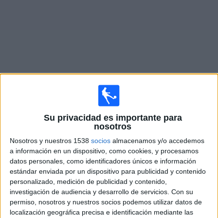
Noticias
Widget
Partidos en vivo de
Defensa y Justicia
Su privacidad es importante para
Partidos de hoy domingo, 9/8/2026
nosotros
16:45
Primera División Argentina
Nosotros y nuestros 1538
socios
almacenamos y/o accedemos
Torneo Clausura
a información en un dispositivo, como cookies, y procesamos
datos personales, como identificadores únicos e información
Defensa y Justicia
estándar enviada por un dispositivo para publicidad y contenido
Newell's Old Boys
personalizado, medición de publicidad y contenido,
investigación de audiencia y desarrollo de servicios.
Con su
Disney+ Premium
Fanatiz (Míralo en vivo)
permiso, nosotros y nuestros socios podemos utilizar datos de
localización geográfica precisa e identificación mediante las