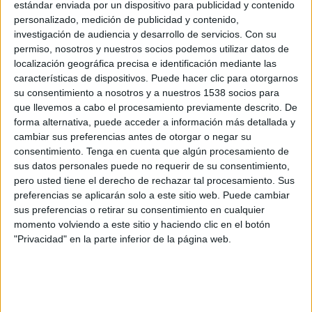
estándar enviada por un dispositivo para publicidad y contenido
Deportivo Táchira
personalizado, medición de publicidad y contenido,
LigaFUTVE App
Liga Futve YouTube
investigación de audiencia y desarrollo de servicios.
Con su
permiso, nosotros y nuestros socios podemos utilizar datos de
Martes, 4/8/2026
localización geográfica precisa e identificación mediante las
características de dispositivos. Puede hacer clic para otorgarnos
18:30
Liga Futve
su consentimiento a nosotros y a nuestros 1538 socios para
que llevemos a cabo el procesamiento previamente descrito. De
Deportivo Táchira
forma alternativa, puede acceder a información más detallada y
Portuguesa FC
cambiar sus preferencias antes de otorgar o negar su
Liga Futve YouTube
LigaFUTVE App
consentimiento.
Tenga en cuenta que algún procesamiento de
sus datos personales puede no requerir de su consentimiento,
Viernes, 31/7/2026
pero usted tiene el derecho de rechazar tal procesamiento. Sus
preferencias se aplicarán solo a este sitio web. Puede cambiar
18:30
Liga Futve
sus preferencias o retirar su consentimiento en cualquier
momento volviendo a este sitio y haciendo clic en el botón
Anzoátegui FC
"Privacidad" en la parte inferior de la página web.
Deportivo Táchira
Liga Futve YouTube
LigaFUTVE App
Más días