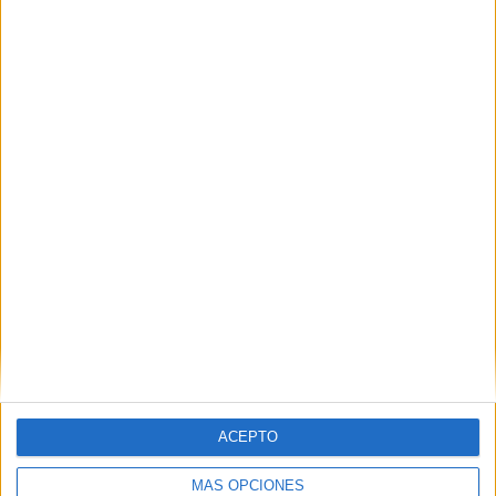
TOTAL
MÁXIMO
TOTAL
4
19
41
COMPETICIONES
VS Estudiantes
RIVALES
Mérida
RANKING POR EQUIPOS
Estudiantes Mérida
19 (9.18%)
Caracas FC
17 (8.21%)
Portuguesa FC
16 (7.73%)
Zamora FC
15 (7.25%)
La Guaira
14 (6.76%)
Ver ranking completo
RANKING POR COMPETICIONES
Liga Futve
174 (84.06%)
ACEPTO
Copa Libertadores
31 (14.98%)
Copa Sudamericana
1 (0.48%)
MÁS OPCIONES
Amistoso
1 (0.48%)