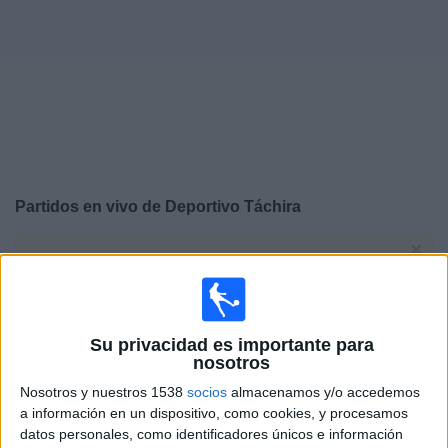
Noticias
Widget
Partidos en vivo de
Deportivo Táchira
×
Deportivo Táchira: Actualmente no hay ningún partido
en vivo por TV. Puedes consultar el historial de partidos
emitidos anteriormente.
Su privacidad es importante para
Domingo, 9/8/2026
nosotros
16:00
Liga Futve
Nosotros y nuestros 1538
socios
almacenamos y/o accedemos
a información en un dispositivo, como cookies, y procesamos
Trujillanos
datos personales, como identificadores únicos e información