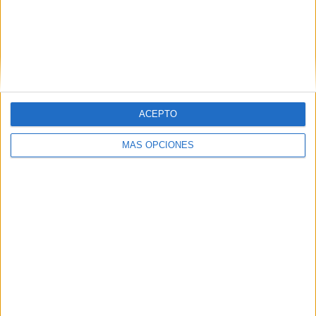
Ajax
8 (27.59%)
Feyenoord
7 (24.14%)
AZ Alkmaar
2 (6.9%)
Twente
1 (3.45%)
Ver ranking completo
RANKING POR COMPETICIONES
ACEPTO
Eredivisie
28 (96.55%)
MÁS OPCIONES
KNVB Beker
1 (3.45%)
Ver ranking completo
Nº DE PARTIDOS POR DÍA DE LA SEMANA
LUNES
MARTES
MIÉRCOLES
JUEVES
VIERNES
-
2
2
1
-
- %
6.9%
6.9%
3.45%
- %
SÁBADO
DOMINGO