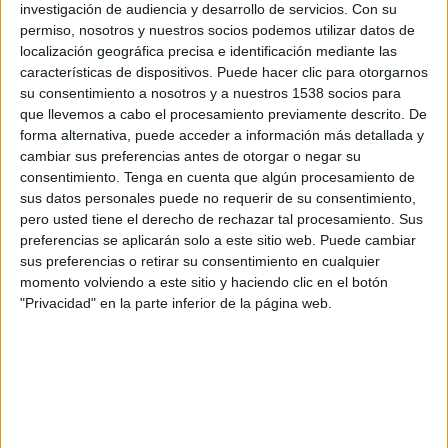
investigación de audiencia y desarrollo de servicios.
Con su
permiso, nosotros y nuestros socios podemos utilizar datos de
12:00
UEFA Nations League
localización geográfica precisa e identificación mediante las
Fase de grupos
características de dispositivos. Puede hacer clic para otorgarnos
Georgia
su consentimiento a nosotros y a nuestros 1538 socios para
que llevemos a cabo el procesamiento previamente descrito. De
Ucrania
forma alternativa, puede acceder a información más detallada y
Canal por confirmar
cambiar sus preferencias antes de otorgar o negar su
consentimiento.
Tenga en cuenta que algún procesamiento de
Viernes, 2/10/2026
sus datos personales puede no requerir de su consentimiento,
pero usted tiene el derecho de rechazar tal procesamiento. Sus
14:45
UEFA Nations League
preferencias se aplicarán solo a este sitio web. Puede cambiar
Fase de grupos
sus preferencias o retirar su consentimiento en cualquier
momento volviendo a este sitio y haciendo clic en el botón
Hungría
"Privacidad" en la parte inferior de la página web.
Georgia
Canal por confirmar
Más días