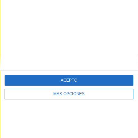
5
7
43
COMPETICIONES
VS España
RIVALES
RANKING POR EQUIPOS
España
7 (7.61%)
Macedonia Norte
5 (5.43%)
Bulgaria
5 (5.43%)
República Irlanda
4 (4.35%)
Gibraltar
4 (4.35%)
Ver ranking completo
ACEPTO
RANKING POR COMPETICIONES
MÁS OPCIONES
UEFA Nations League
26 (28.26%)
Eurocopa 2028
24 (26.09%)
FIFA Copa Mundial 2026
23 (25%)
Amistoso
11 (11.96%)
Europeo Sub-21
8 (8.7%)
Ver ranking completo