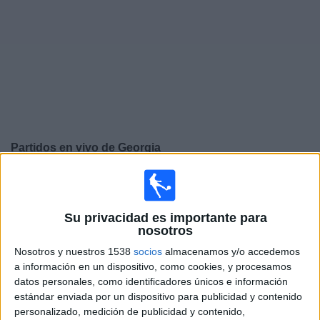
Noticias
Widget
Partidos en vivo de
Georgia
Viernes, 25/9/2026
12:00
UEFA Nations League
Fase de grupos
Su privacidad es importante para
nosotros
Georgia
Nosotros y nuestros 1538
socios
almacenamos y/o accedemos
Irlanda del Norte
a información en un dispositivo, como cookies, y procesamos
datos personales, como identificadores únicos e información
Canal por confirmar
estándar enviada por un dispositivo para publicidad y contenido
personalizado, medición de publicidad y contenido,
Lunes, 28/9/2026