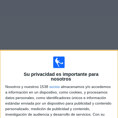
Noticias
Widget
Partidos en vivo de
Guinea
×
Guinea: Actualmente no hay ningún partido en vivo por
Su privacidad es importante para
TV. Puedes consultar el historial de partidos emitidos
nosotros
anteriormente.
Nosotros y nuestros 1538
socios
almacenamos y/o accedemos
a información en un dispositivo, como cookies, y procesamos
Jueves, 4/6/2026
datos personales, como identificadores únicos e información
12:00
estándar enviada por un dispositivo para publicidad y contenido
Amistoso
personalizado, medición de publicidad y contenido,
Irlanda del Norte
investigación de audiencia y desarrollo de servicios.
Con su