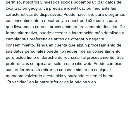
permiso, nosotros y nuestros socios podemos utilizar datos de
Guinea
localización geográfica precisa e identificación mediante las
Disney+ Premium
características de dispositivos. Puede hacer clic para otorgarnos
su consentimiento a nosotros y a nuestros 1538 socios para
que llevemos a cabo el procesamiento previamente descrito. De
DATOS ESTADÍSTICOS DEL EQUIPO GUINEA EN
forma alternativa, puede acceder a información más detallada y
TELEVISIÓN EN REPÚBLICA DOMINICANA
cambiar sus preferencias antes de otorgar o negar su
consentimiento.
Tenga en cuenta que algún procesamiento de
A fecha de hoy
7/8/2026
y desde que esta web recoge los datos
sus datos personales puede no requerir de su consentimiento,
estadísticos de cuándo y dónde se transmiten los partidos de
Fútbol
del
pero usted tiene el derecho de rechazar tal procesamiento. Sus
equipo
Guinea
en
República Dominicana
, que fue el
19/5/2016
, podemos
preferencias se aplicarán solo a este sitio web. Puede cambiar
dar los siguientes datos:
sus preferencias o retirar su consentimiento en cualquier
20
momento volviendo a este sitio y haciendo clic en el botón
"Privacidad" en la parte inferior de la página web.
PARTIDOS TELEVISADOS
8 partidos en abierto
40%
12 partidos de pago
60%
ÚLTIMO PARTIDO EN ABIERTO