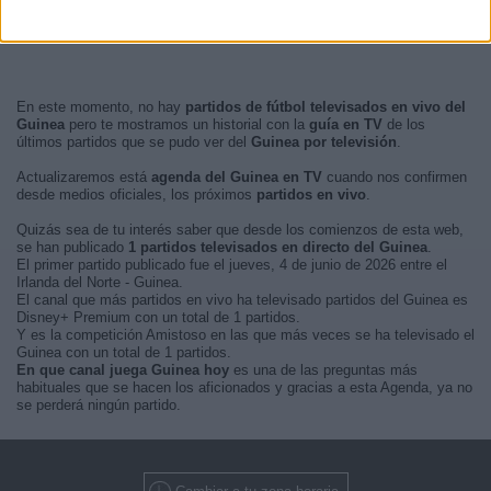
En este momento, no hay
partidos de fútbol televisados en vivo del
Guinea
pero te mostramos un historial con la
guía en TV
de los
últimos partidos que se pudo ver del
Guinea por televisión
.
Actualizaremos está
agenda del Guinea en TV
cuando nos confirmen
desde medios oficiales, los próximos
partidos en vivo
.
Quizás sea de tu interés saber que desde los comienzos de esta web,
se han publicado
1 partidos televisados en directo del Guinea
.
El primer partido publicado fue el jueves, 4 de junio de 2026 entre el
Irlanda del Norte - Guinea.
El canal que más partidos en vivo ha televisado partidos del Guinea es
Disney+ Premium con un total de 1 partidos.
Y es la competición Amistoso en las que más veces se ha televisado el
Guinea con un total de 1 partidos.
En que canal juega Guinea hoy
es una de las preguntas más
habituales que se hacen los aficionados y gracias a esta Agenda, ya no
se perderá ningún partido.