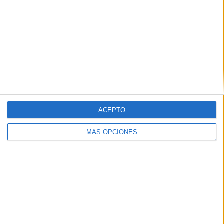
Al Seeb
2 (66.67%)
Sur Club
1 (33.33%)
Ver ranking completo
RANKING POR COMPETICIONES
Sultan Cup
3 (100%)
Ver ranking completo
ACEPTO
MÁS OPCIONES
Nº DE PARTIDOS POR DÍA DE LA SEMANA
LUNES
MARTES
MIÉRCOLES
JUEVES
VIERNES
-
-
1
-
-
- %
- %
33.33%
- %
- %
SÁBADO
DOMINGO
1
1