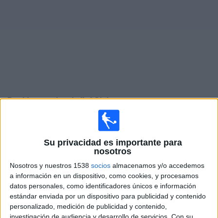
Noticias
Widget
Partidos en vivo de
Ibri Club
×
Ibri Club: Actualmente no hay ningún partido en vivo por
TV. Puedes consultar el historial de partidos emitidos
Su privacidad es importante para
anteriormente.
nosotros
Nosotros y nuestros 1538
socios
almacenamos y/o accedemos
Sábado, 25/10/2025
a información en un dispositivo, como cookies, y procesamos
datos personales, como identificadores únicos e información
12:00
Sultan Cup
estándar enviada por un dispositivo para publicidad y contenido
personalizado, medición de publicidad y contenido,
Ibri Club
investigación de audiencia y desarrollo de servicios.
Con su