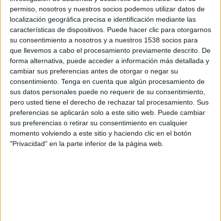
Sur Club
permiso, nosotros y nuestros socios podemos utilizar datos de
FIFA+
localización geográfica precisa e identificación mediante las
características de dispositivos. Puede hacer clic para otorgarnos
su consentimiento a nosotros y a nuestros 1538 socios para
Miércoles, 29/1/2025
que llevemos a cabo el procesamiento previamente descrito. De
08:15
Sultan Cup
forma alternativa, puede acceder a información más detallada y
cambiar sus preferencias antes de otorgar o negar su
Ibri Club
consentimiento.
Tenga en cuenta que algún procesamiento de
Al Seeb
sus datos personales puede no requerir de su consentimiento,
pero usted tiene el derecho de rechazar tal procesamiento. Sus
FIFA+
preferencias se aplicarán solo a este sitio web. Puede cambiar
sus preferencias o retirar su consentimiento en cualquier
Domingo, 19/1/2025
momento volviendo a este sitio y haciendo clic en el botón
09:15
"Privacidad" en la parte inferior de la página web.
Sultan Cup
Al Seeb
Ibri Club
FIFA+
DATOS ESTADÍSTICOS DEL EQUIPO IBRI CLUB EN