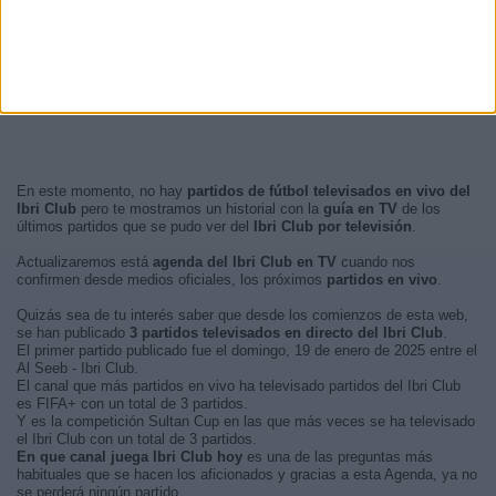
En este momento, no hay
partidos de fútbol televisados en vivo del
Ibri Club
pero te mostramos un historial con la
guía en TV
de los
últimos partidos que se pudo ver del
Ibri Club por televisión
.
Actualizaremos está
agenda del Ibri Club en TV
cuando nos
confirmen desde medios oficiales, los próximos
partidos en vivo
.
Quizás sea de tu interés saber que desde los comienzos de esta web,
se han publicado
3 partidos televisados en directo del Ibri Club
.
El primer partido publicado fue el domingo, 19 de enero de 2025 entre el
Al Seeb - Ibri Club.
El canal que más partidos en vivo ha televisado partidos del Ibri Club
es FIFA+ con un total de 3 partidos.
Y es la competición Sultan Cup en las que más veces se ha televisado
el Ibri Club con un total de 3 partidos.
En que canal juega Ibri Club hoy
es una de las preguntas más
habituales que se hacen los aficionados y gracias a esta Agenda, ya no
se perderá ningún partido.