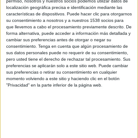
permiso, nosotros y nuestros socios podemos utilizar datos de
localización geográfica precisa e identificación mediante las
20:30
Copa Libertadores
características de dispositivos. Puede hacer clic para otorgarnos
su consentimiento a nosotros y a nuestros 1538 socios para
Independiente del Valle
que llevemos a cabo el procesamiento previamente descrito. De
Deportes Tolima
forma alternativa, puede acceder a información más detallada y
Disney+ Premium
cambiar sus preferencias antes de otorgar o negar su
consentimiento.
Tenga en cuenta que algún procesamiento de
sus datos personales puede no requerir de su consentimiento,
DATOS ESTADÍSTICOS DEL EQUIPO INDEPENDIENTE DEL
pero usted tiene el derecho de rechazar tal procesamiento. Sus
VALLE EN TELEVISIÓN EN REPÚBLICA DOMINICANA
preferencias se aplicarán solo a este sitio web. Puede cambiar
sus preferencias o retirar su consentimiento en cualquier
A fecha de hoy
7/8/2026
y desde que esta web recoge los datos
momento volviendo a este sitio y haciendo clic en el botón
estadísticos de cuándo y dónde se transmiten los partidos de
Fútbol
del
"Privacidad" en la parte inferior de la página web.
equipo
Independiente del Valle
en
República Dominicana
, que fue el
6/2/2015
, podemos dar los siguientes datos:
369
PARTIDOS TELEVISADOS
4 partidos en abierto