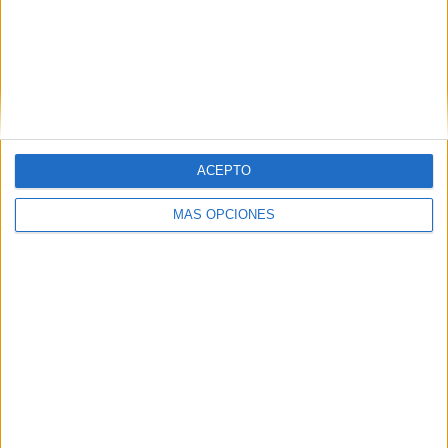
RANKING POR COMPETICIONES
Liga Pro Ecuador
299 (81.03%)
Copa Libertadores
45 (12.2%)
Copa Sudamericana
7 (1.9%)
Serie Río de la Plata
5 (1.36%)
Amistoso
4 (1.08%)
ACEPTO
Ver ranking completo
MÁS OPCIONES
Nº DE PARTIDOS POR DÍA DE LA SEMANA
LUNES
MARTES
MIÉRCOLES
JUEVES
VIERNES
21
24
45
22
39
5.69%
6.5%
12.2%
5.96%
10.57%
SÁBADO
DOMINGO
113
105