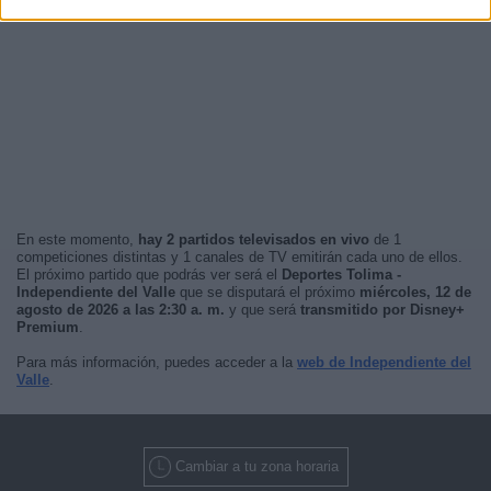
En este momento,
hay 2 partidos televisados en vivo
de 1
competiciones distintas y 1 canales de TV emitirán cada uno de ellos.
El próximo partido que podrás ver será el
Deportes Tolima -
Independiente del Valle
que se disputará el próximo
miércoles, 12 de
agosto de 2026 a las 2:30 a. m.
y que será
transmitido por Disney+
Premium
.
Para más información, puedes acceder a la
web de Independiente del
Valle
.
Cambiar a tu zona horaria