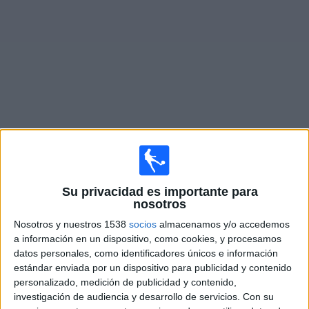
Noticias
Widget
Partidos en vivo de
Independiente del Valle
Martes, 11/8/2026
Su privacidad es importante para
20:30
Copa Libertadores
nosotros
1/8 de final
Nosotros y nuestros 1538
socios
almacenamos y/o accedemos
Deportes Tolima
a información en un dispositivo, como cookies, y procesamos
datos personales, como identificadores únicos e información
Independiente del Valle
estándar enviada por un dispositivo para publicidad y contenido
Disney+ Premium
personalizado, medición de publicidad y contenido,
investigación de audiencia y desarrollo de servicios.
Con su
Martes, 18/8/2026