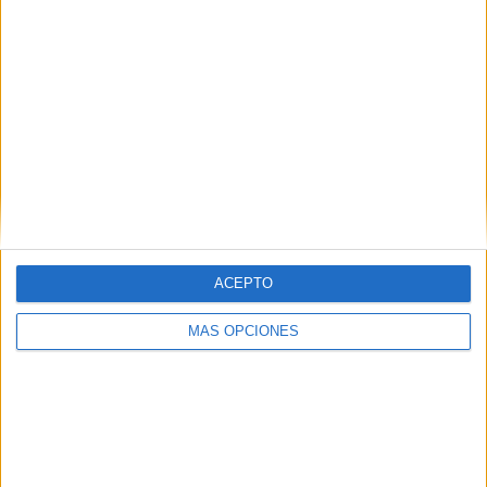
8
5
35
COMPETICIONES
VS Bielorrusia
RIVALES
RANKING POR EQUIPOS
Bielorrusia
5 (6.1%)
Dinamarca
4 (4.88%)
Armenia
4 (4.88%)
Bélgica
4 (4.88%)
San Marino
4 (4.88%)
Ver ranking completo
ACEPTO
RANKING POR COMPETICIONES
MÁS OPCIONES
FIFA Copa Mundial 2026
25 (30.49%)
UEFA Nations League
24 (29.27%)
Eurocopa 2028
21 (25.61%)
Amistoso
7 (8.54%)
FIFA Series
2 (2.44%)
Ver ranking completo