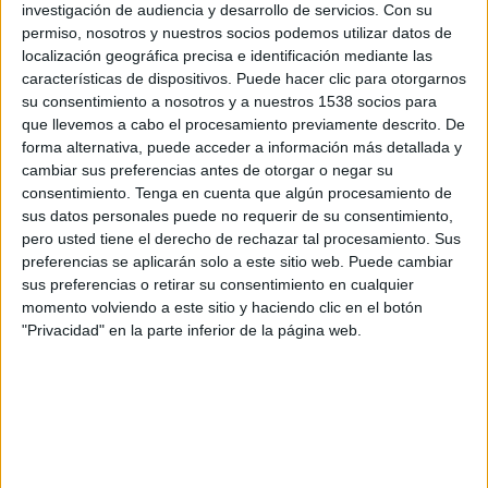
investigación de audiencia y desarrollo de servicios.
Con su
permiso, nosotros y nuestros socios podemos utilizar datos de
14:45
UEFA Nations League
localización geográfica precisa e identificación mediante las
Fase de grupos
características de dispositivos. Puede hacer clic para otorgarnos
Eslovaquia
su consentimiento a nosotros y a nuestros 1538 socios para
que llevemos a cabo el procesamiento previamente descrito. De
Kazajistán
forma alternativa, puede acceder a información más detallada y
Canal por confirmar
cambiar sus preferencias antes de otorgar o negar su
consentimiento.
Tenga en cuenta que algún procesamiento de
Viernes, 2/10/2026
sus datos personales puede no requerir de su consentimiento,
pero usted tiene el derecho de rechazar tal procesamiento. Sus
10:00
UEFA Nations League
preferencias se aplicarán solo a este sitio web. Puede cambiar
Fase de grupos
sus preferencias o retirar su consentimiento en cualquier
momento volviendo a este sitio y haciendo clic en el botón
Kazajistán
"Privacidad" en la parte inferior de la página web.
Moldavia
Canal por confirmar
Más días