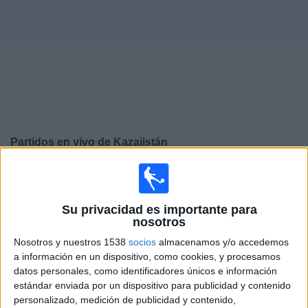
Noticias
Widget
Partidos en vivo de
Kazajistán
Sábado, 26/9/2026
12:00
UEFA Nations League
Fase de grupos
Su privacidad es importante para
nosotros
Islas Feroe
Nosotros y nuestros 1538
socios
almacenamos y/o accedemos
Kazajistán
a información en un dispositivo, como cookies, y procesamos
datos personales, como identificadores únicos e información
Canal por confirmar
estándar enviada por un dispositivo para publicidad y contenido
personalizado, medición de publicidad y contenido,
Martes, 29/9/2026