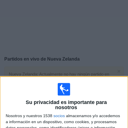
Noticias
Widget
Partidos en vivo de
Nueva Zelanda
×
Nueva Zelanda: Actualmente no hay ningún partido en
vivo por TV. Puedes consultar el historial de partidos
emitidos anteriormente.
Su privacidad es importante para
Viernes, 26/6/2026
nosotros
23:00
FIFA Copa Mundial 2026
Nosotros y nuestros 1538
socios
almacenamos y/o accedemos
Fase de grupos
a información en un dispositivo, como cookies, y procesamos
datos personales, como identificadores únicos e información