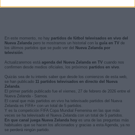
En este momento, no hay
partidos de fútbol televisados en vivo del
Nueva Zelanda
pero te mostramos un historial con la
guía en TV
de
los últimos partidos que se pudo ver del
Nueva Zelanda por
televisión
.
Actualizaremos está
agenda del Nueva Zelanda en TV
cuando nos
confirmen desde medios oficiales, los próximos
partidos en vivo
.
Quizás sea de tu interés saber que desde los comienzos de esta web,
se han publicado
11 partidos televisados en directo del Nueva
Zelanda
.
El primer partido publicado fue el viernes, 27 de febrero de 2026 entre el
Nueva Zelanda - Samoa.
El canal que más partidos en vivo ha televisado partidos del Nueva
Zelanda es FIFA+ con un total de 5 partidos.
Y es la competición FIFA Copa Mundial Femenina en las que más
veces se ha televisado el Nueva Zelanda con un total de 5 partidos.
En que canal juega Nueva Zelanda hoy
es una de las preguntas más
habituales que se hacen los aficionados y gracias a esta Agenda, ya no
se perderá ningún partido.