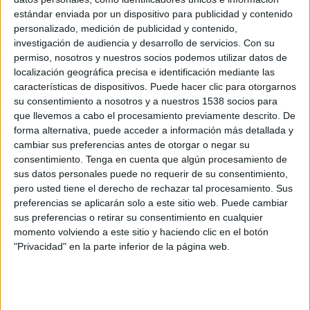
Nueva Zelanda
estándar enviada por un dispositivo para publicidad y contenido
Bélgica
personalizado, medición de publicidad y contenido,
CDN Deportes
investigación de audiencia y desarrollo de servicios.
Con su
permiso, nosotros y nuestros socios podemos utilizar datos de
localización geográfica precisa e identificación mediante las
Domingo, 21/6/2026
características de dispositivos. Puede hacer clic para otorgarnos
21:00
FIFA Copa Mundial 2026
su consentimiento a nosotros y a nuestros 1538 socios para
Fase de grupos
que llevemos a cabo el procesamiento previamente descrito. De
forma alternativa, puede acceder a información más detallada y
Nueva Zelanda
cambiar sus preferencias antes de otorgar o negar su
Egipto
consentimiento.
Tenga en cuenta que algún procesamiento de
CDN Deportes
sus datos personales puede no requerir de su consentimiento,
pero usted tiene el derecho de rechazar tal procesamiento. Sus
preferencias se aplicarán solo a este sitio web. Puede cambiar
Lunes, 15/6/2026
sus preferencias o retirar su consentimiento en cualquier
21:00
FIFA Copa Mundial 2026
momento volviendo a este sitio y haciendo clic en el botón
Fase de grupos
"Privacidad" en la parte inferior de la página web.
Irán
Nueva Zelanda
CDN Deportes